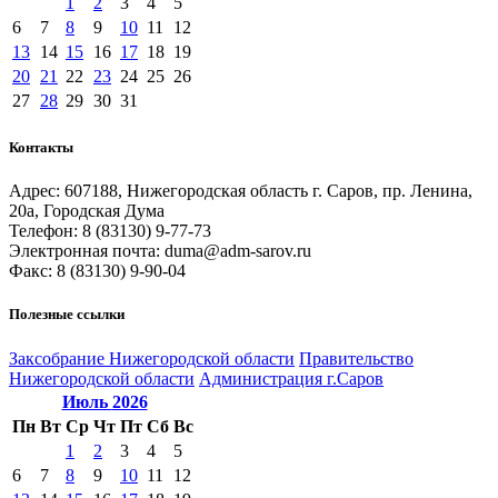
1
2
3
4
5
6
7
8
9
10
11
12
13
14
15
16
17
18
19
20
21
22
23
24
25
26
27
28
29
30
31
Контакты
Адрес: 607188, Нижегородская область г. Саров, пр. Ленина,
20а, Городская Дума
Телефон: 8 (83130) 9-77-73
Электронная почта: duma@adm-sarov.ru
Факс: 8 (83130) 9-90-04
Полезные ссылки
Закcобрание Нижегородской области
Правительство
Нижегородской области
Администрация г.Саров
Июль
2026
Пн
Вт
Ср
Чт
Пт
Сб
Вс
1
2
3
4
5
6
7
8
9
10
11
12