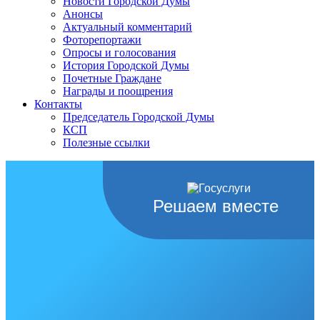
Новости Городской Думы
Анонсы
Актуальный комментарий
Фоторепортажи
Опросы и голосования
История Городской Думы
Почетные Граждане
Награды и поощрения
Контакты
Председатель Городской Думы
КСП
Полезные ссылки
Решаем вместе