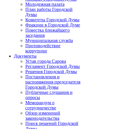
Молодежная палата
План работы Городской
Думы
Комитеты Городской Думы
Фракции в Городской Думе
Повестка ближайшего
заседания
Муниципальная служба
Противодействие
коррупции
Документы
Устав города Сарова
Регламент Городской Думы
Решения Городской Думы
Постановления и
распоряжения председателя
Городской Думы
Публичные слушания и
опросы
Меморандум о
сотрудничестве
Обзор изменений
законодательства
Поиск решений Городской
Думы