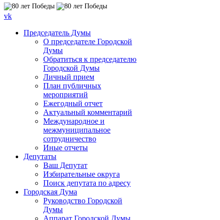
vk
Председатель Думы
О председателе Городской
Думы
Обратиться к председателю
Городской Думы
Личный прием
План публичных
мероприятий
Ежегодный отчет
Актуальный комментарий
Международное и
межмуниципальное
сотрудничество
Иные отчеты
Депутаты
Ваш Депутат
Избирательные округа
Поиск депутата по адресу
Городская Дума
Руководство Городской
Думы
Аппарат Городской Думы