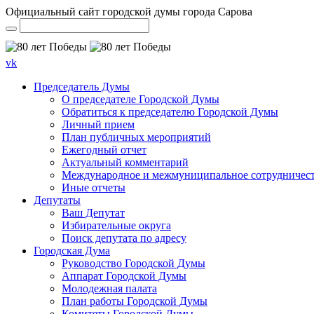
Официальный сайт городской думы города Сарова
vk
Председатель Думы
О председателе Городской Думы
Обратиться к председателю Городской Думы
Личный прием
План публичных мероприятий
Ежегодный отчет
Актуальный комментарий
Международное и межмуниципальное сотрудничес
Иные отчеты
Депутаты
Ваш Депутат
Избирательные округа
Поиск депутата по адресу
Городская Дума
Руководство Городской Думы
Аппарат Городской Думы
Молодежная палата
План работы Городской Думы
Комитеты Городской Думы