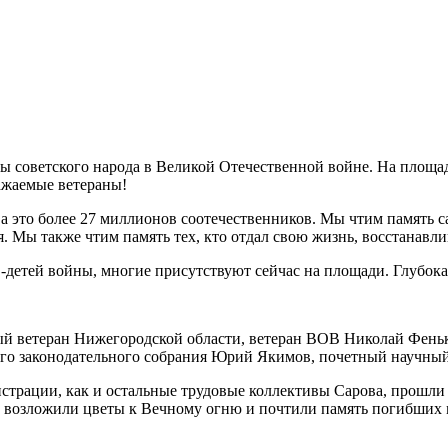
ды советского народа в Великой Отечественной войне. На площ
важаемые ветераны!
 а это более 27 миллионов соотечественников. Мы чтим память с
. Мы также чтим память тех, кто отдал свою жизнь, восстанавл
ов-детей войны, многие присутствуют сейчас на площади. Глубок
й ветеран Нижегородской области, ветеран ВОВ Николай Фенько
го законодательного собрания Юрий Якимов, почетный научн
трации, как и остальные трудовые коллективы Сарова, прошли 
да возложили цветы к Вечному огню и почтили память погибши