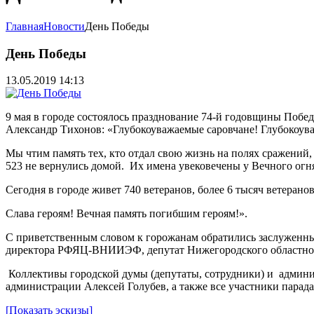
Главная
Новости
День Победы
День Победы
13.05.2019 14:13
9 мая в городе состоялось празднование 74-й годовщины Побе
Александр Тихонов: «Глубокоуважаемые саровчане! Глубокоу
Мы чтим память тех, кто отдал свою жизнь на полях сражений,
523 не вернулись домой. Их имена увековечены у Вечного огня
Сегодня в городе живет 740 ветеранов, более 6 тысяч ветеран
Слава героям! Вечная память погибшим героям!».
С приветственным словом к горожанам обратились заслуженны
директора РФЯЦ-ВНИИЭФ, депутат Нижегородского областно
Коллективы городской думы (депутаты, сотрудники) и админис
администрации Алексей Голубев, а также все участники пара
[Показать эскизы]