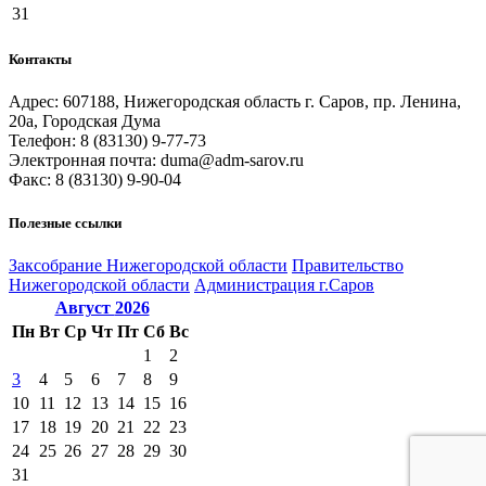
31
Контакты
Адрес: 607188, Нижегородская область г. Саров, пр. Ленина,
20а, Городская Дума
Телефон: 8 (83130) 9-77-73
Электронная почта: duma@adm-sarov.ru
Факс: 8 (83130) 9-90-04
Полезные ссылки
Закcобрание Нижегородской области
Правительство
Нижегородской области
Администрация г.Саров
Август
2026
Пн
Вт
Ср
Чт
Пт
Сб
Вс
1
2
3
4
5
6
7
8
9
10
11
12
13
14
15
16
17
18
19
20
21
22
23
24
25
26
27
28
29
30
31