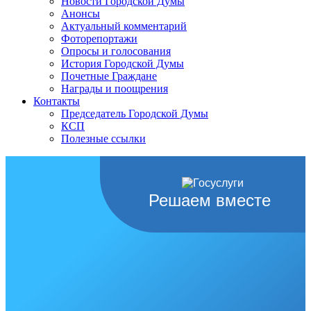
Новости Городской Думы
Анонсы
Актуальный комментарий
Фоторепортажи
Опросы и голосования
История Городской Думы
Почетные Граждане
Награды и поощрения
Контакты
Председатель Городской Думы
КСП
Полезные ссылки
Решаем вместе