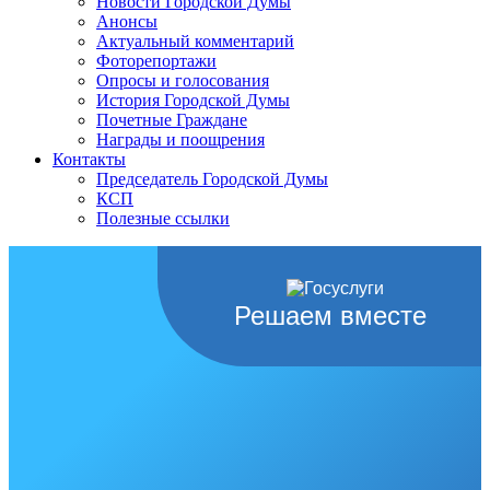
Новости Городской Думы
Анонсы
Актуальный комментарий
Фоторепортажи
Опросы и голосования
История Городской Думы
Почетные Граждане
Награды и поощрения
Контакты
Председатель Городской Думы
КСП
Полезные ссылки
Решаем вместе