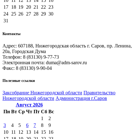
10
11
12
13
14
15
16
17
18
19
20
21
22
23
24
25
26
27
28
29
30
31
Контакты
Адрес: 607188, Нижегородская область г. Саров, пр. Ленина,
20а, Городская Дума
Телефон: 8 (83130) 9-77-73
Электронная почта: duma@adm-sarov.ru
Факс: 8 (83130) 9-90-04
Полезные ссылки
Закcобрание Нижегородской области
Правительство
Нижегородской области
Администрация г.Саров
Август
2026
Пн
Вт
Ср
Чт
Пт
Сб
Вс
1
2
3
4
5
6
7
8
9
10
11
12
13
14
15
16
17
18
19
20
21
22
23