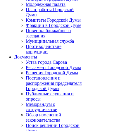
Молодежная палата
План работы Городской
Думы
Комитеты Городской Думы
Фракции в Городской Думе
Повестка ближайшего
заседания
Муниципальная служба
Противодействие
коррупции
Документы
Устав города Сарова
Регламент Городской Думы
Решения Городской Думы
Постановления и
распоряжения председателя
Городской Думы
Публичные слушания и
опросы
Меморандум о
сотрудничестве
Обзор изменений
законодательства
Поиск решений Городской
Думы