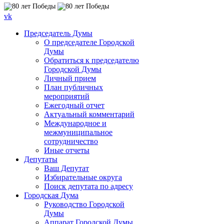
vk
Председатель Думы
О председателе Городской
Думы
Обратиться к председателю
Городской Думы
Личный прием
План публичных
мероприятий
Ежегодный отчет
Актуальный комментарий
Международное и
межмуниципальное
сотрудничество
Иные отчеты
Депутаты
Ваш Депутат
Избирательные округа
Поиск депутата по адресу
Городская Дума
Руководство Городской
Думы
Аппарат Городской Думы