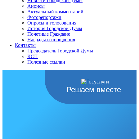
Новости Городской Думы
Анонсы
Актуальный комментарий
Фоторепортажи
Опросы и голосования
История Городской Думы
Почетные Граждане
Награды и поощрения
Контакты
Председатель Городской Думы
КСП
Полезные ссылки
Решаем вместе