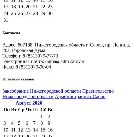
17
18
19
20
21
22
23
24
25
26
27
28
29
30
31
Контакты
Адрес: 607188, Нижегородская область г. Саров, пр. Ленина,
20а, Городская Дума
Телефон: 8 (83130) 9-77-73
Электронная почта: duma@adm-sarov.ru
Факс: 8 (83130) 9-90-04
Полезные ссылки
Закcобрание Нижегородской области
Правительство
Нижегородской области
Администрация г.Саров
Август
2026
Пн
Вт
Ср
Чт
Пт
Сб
Вс
1
2
3
4
5
6
7
8
9
10
11
12
13
14
15
16
17
18
19
20
21
22
23