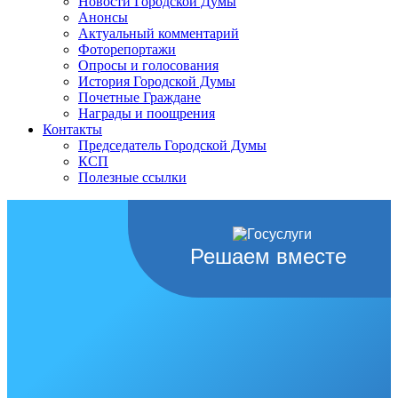
Новости Городской Думы
Анонсы
Актуальный комментарий
Фоторепортажи
Опросы и голосования
История Городской Думы
Почетные Граждане
Награды и поощрения
Контакты
Председатель Городской Думы
КСП
Полезные ссылки
Решаем вместе