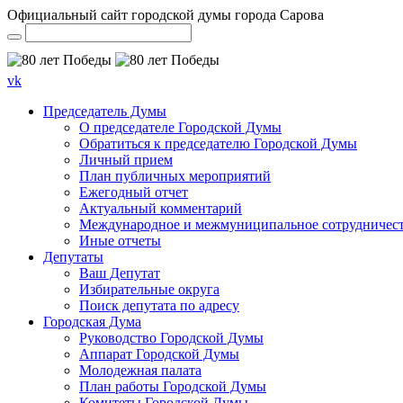
Официальный сайт городской думы города Сарова
vk
Председатель Думы
О председателе Городской Думы
Обратиться к председателю Городской Думы
Личный прием
План публичных мероприятий
Ежегодный отчет
Актуальный комментарий
Международное и межмуниципальное сотрудничес
Иные отчеты
Депутаты
Ваш Депутат
Избирательные округа
Поиск депутата по адресу
Городская Дума
Руководство Городской Думы
Аппарат Городской Думы
Молодежная палата
План работы Городской Думы
Комитеты Городской Думы