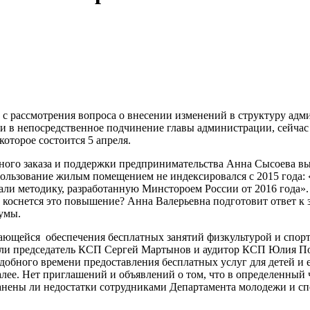
ь с рассмотрения вопроса о внесении изменений в структуру а
и в непосредственное подчинение главы администрации, сейчас
которое состоится 5 апреля.
ого заказа и поддержки предпринимательства Анна Сысоева выс
 пользование жилым помещением не индексировался с 2015 года:
ли методику, разработанную Минстороем России от 2016 года». 
 коснется это повышение? Анна Валерьевна подготовит ответ к з
умы.
сающейся обеспечения бесплатных занятий физкультурой и спор
ли председатель КСП Сергей Мартынов и аудитор КСП Юлия Пон
обного времени предоставления бесплатных услуг для детей и е
алее. Нет приглашений и объявлений о том, что в определенный 
ранены ли недостатки сотрудниками Департамента молодежи и сп