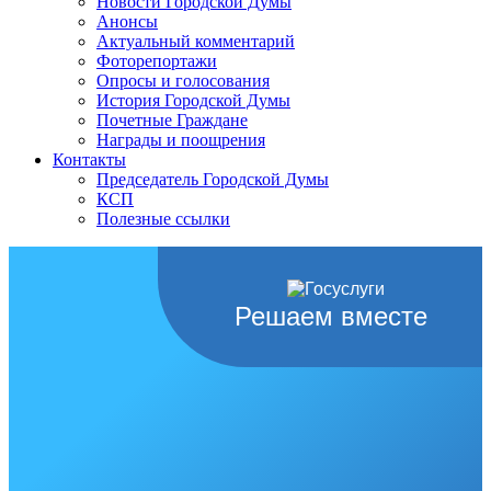
Новости Городской Думы
Анонсы
Актуальный комментарий
Фоторепортажи
Опросы и голосования
История Городской Думы
Почетные Граждане
Награды и поощрения
Контакты
Председатель Городской Думы
КСП
Полезные ссылки
Решаем вместе