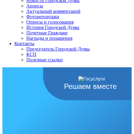
Новости Городской Думы
Анонсы
Актуальный комментарий
Фоторепортажи
Опросы и голосования
История Городской Думы
Почетные Граждане
Награды и поощрения
Контакты
Председатель Городской Думы
КСП
Полезные ссылки
Решаем вместе