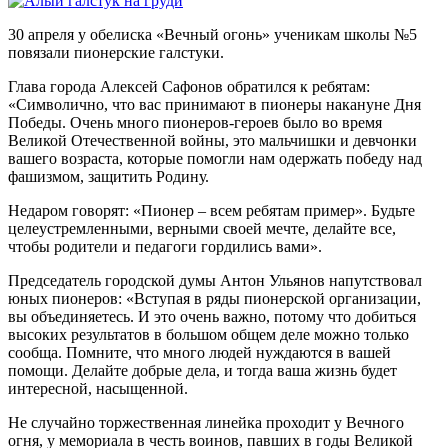
30 апреля у обелиска «Вечный огонь» ученикам школы №5
повязали пионерские галстуки.
Глава города Алексей Сафонов обратился к ребятам:
«Символично, что вас принимают в пионеры накануне Дня
Победы. Очень много пионеров-героев было во время
Великой Отечественной войны, это мальчишки и девчонки
вашего возраста, которые помогли нам одержать победу над
фашизмом, защитить Родину.
Недаром говорят: «Пионер – всем ребятам пример». Будьте
целеустремленными, верными своей мечте, делайте все,
чтобы родители и педагоги гордились вами».
Председатель городской думы Антон Ульянов напутствовал
юных пионеров: «Вступая в ряды пионерской организации,
вы объединяетесь. И это очень важно, потому что добиться
высоких результатов в большом общем деле можно только
сообща. Помните, что много людей нуждаются в вашей
помощи. Делайте добрые дела, и тогда ваша жизнь будет
интересной, насыщенной.
Не случайно торжественная линейка проходит у Вечного
огня, у мемориала в честь воинов, павших в годы Великой