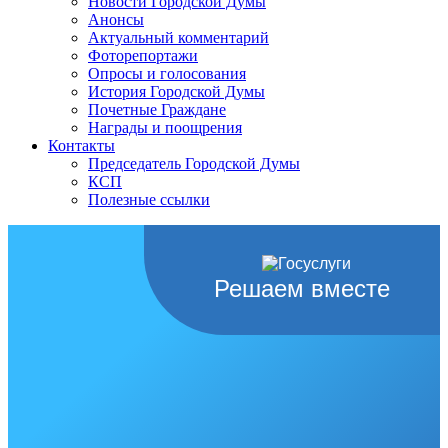
Новости Городской Думы
Анонсы
Актуальный комментарий
Фоторепортажи
Опросы и голосования
История Городской Думы
Почетные Граждане
Награды и поощрения
Контакты
Председатель Городской Думы
КСП
Полезные ссылки
Решаем вместе