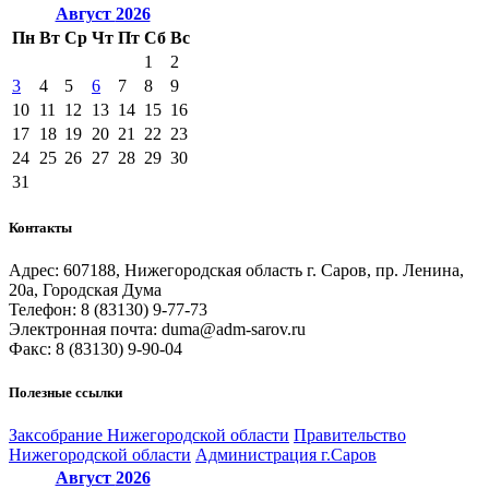
Август
2026
Пн
Вт
Ср
Чт
Пт
Сб
Вс
1
2
3
4
5
6
7
8
9
10
11
12
13
14
15
16
17
18
19
20
21
22
23
24
25
26
27
28
29
30
31
Контакты
Адрес: 607188, Нижегородская область г. Саров, пр. Ленина,
20а, Городская Дума
Телефон: 8 (83130) 9-77-73
Электронная почта: duma@adm-sarov.ru
Факс: 8 (83130) 9-90-04
Полезные ссылки
Закcобрание Нижегородской области
Правительство
Нижегородской области
Администрация г.Саров
Август
2026