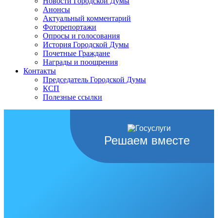
Новости Городской Думы
Анонсы
Актуальный комментарий
Фоторепортажи
Опросы и голосования
История Городской Думы
Почетные Граждане
Награды и поощрения
Контакты
Председатель Городской Думы
КСП
Полезные ссылки
Решаем вместе