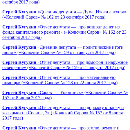
октября 2017 года)
Сергей Кугукин
«Дневник депутата — Дума. Итоги августа»
(«Колючий Саров» № 162 от 23 сентября 2017 года)
Сергей Кугукин
«Отчет депутата — про возврат денег из
фонда капитального ремонта» («Колючий Саров» № 162 от 23
сентября 2017 года)
Сергей Кугукин
«Дневник депутата — политические итоги
июля » («Колючий Саров» № 159 от 5 августа 2017 года)
Сергей Кугукин
«Отчет депутата — про домофон и наружное
освещение» («Колючий Саров» № 159 от 5 августа 2017 года)
Сергей Кугукин
«Отчет депутата — про материальную
помощь» («Колючий Саров» № 158 от 22 июля 2017 года)
Сергей Кугукин
«Саров — Урюпинск» («Колючий Саров» №
157 от 8 июля 2017 года)
Сергей Кугукин
«Отчет депутата — про дорожку к парку и
козырьки на Сосина, 7» («Колючий Саров» № 157 от 8 июля
2017 года)
Сергей Кугукин
«Отчет депутата — про землю, ремонт и