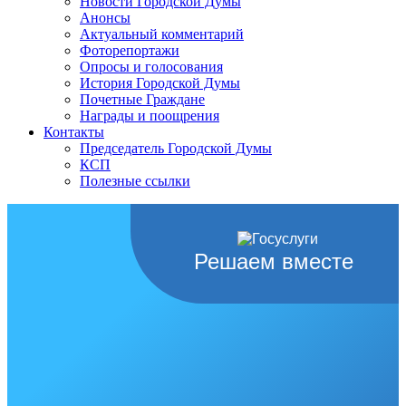
Новости Городской Думы
Анонсы
Актуальный комментарий
Фоторепортажи
Опросы и голосования
История Городской Думы
Почетные Граждане
Награды и поощрения
Контакты
Председатель Городской Думы
КСП
Полезные ссылки
Решаем вместе