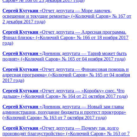
Саров» № 168 от 23 декабря 2017 года)
Сергей Кугукин
«Отчет депутата — Море лавочек,
освещение и текущие ремонты» («Колючий Саров» № 167 от
2 декабря 2017 года)
Сергей Кугукин
«Отчет депутата — Адресная программа.
Финал близок» («Колючий Саров» № 166 от 18 ноября 2017
года)
Сергей Кугукин
«Дневник депутата — Тариф может быть
поднят» («Колючий Саров» № 165 от 04 ноября 2017 года)
Сергей Кугукин
«Отчет депутата — Финансовая помощь и
адресная программа» («Колючий Саров» № 165 от 04 ноября
2017 года)
Сергей Кугукин
«Отчет депутата — «Коробку» снес. Что
дальше» («Колючий Саров» № 164 от 21 октября 2017 года)
Сергей Кугукин
«Дневник депутата — Новый зам главы
администрации, похудание бюджета и протест прокурора»
(«Колючий Саров» № 163 от 7 октября 2017 года)
Сергей Кугукин
«Отчет депутата — Почему так долго
производят благоустройство» («Колючий Саров» № 163 от 7