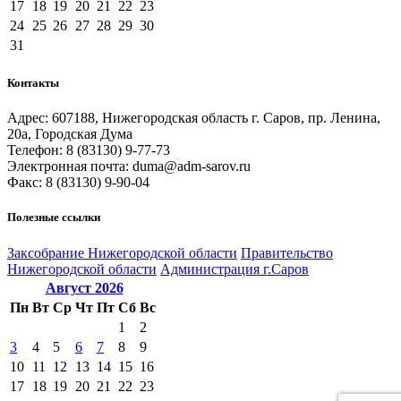
17
18
19
20
21
22
23
24
25
26
27
28
29
30
31
Контакты
Адрес: 607188, Нижегородская область г. Саров, пр. Ленина,
20а, Городская Дума
Телефон: 8 (83130) 9-77-73
Электронная почта: duma@adm-sarov.ru
Факс: 8 (83130) 9-90-04
Полезные ссылки
Закcобрание Нижегородской области
Правительство
Нижегородской области
Администрация г.Саров
Август
2026
Пн
Вт
Ср
Чт
Пт
Сб
Вс
1
2
3
4
5
6
7
8
9
10
11
12
13
14
15
16
17
18
19
20
21
22
23