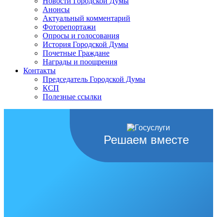
Новости Городской Думы
Анонсы
Актуальный комментарий
Фоторепортажи
Опросы и голосования
История Городской Думы
Почетные Граждане
Награды и поощрения
Контакты
Председатель Городской Думы
КСП
Полезные ссылки
Решаем вместе