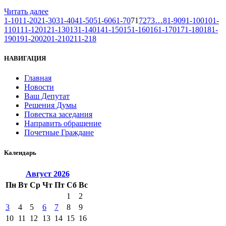
Читать далее
1-10
11-20
21-30
31-40
41-50
51-60
61-70
71
72
73
…
81-90
91-100
101-
110
111-120
121-130
131-140
141-150
151-160
161-170
171-180
181-
190
191-200
201-210
211-218
НАВИГАЦИЯ
Главная
Новости
Ваш Депутат
Решения Думы
Повестка заседания
Направить обращение
Почетные Граждане
Календарь
Август
2026
Пн
Вт
Ср
Чт
Пт
Сб
Вс
1
2
3
4
5
6
7
8
9
10
11
12
13
14
15
16