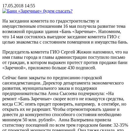
17.05.2018 14:55
На заседании комитета по градостроительству и
имущественным отношениям 16 мая получила развитие тема
возможной продажи здания «Бань «Заречные». Напомним,
что 14 мая состоялось выездное заседание комитета ГИО с
целью знакомства с состоянием помещения и имущества бань.
Председатель комитета ГИО Сергей Жижин напомнил, что на
имя главы города и главы администрации поступило письмо
от граждан, в котором выражен протест против продажи бани
«Заречной», приложено больше 430 подписей.
Сейчас бани закрыты по предписанию городской
санэпидемстанции. Директор департамента экономического
развития, муниципального заказа и поддержки
предпринимательства Анна Сысоева подчеркнула: «На
ремонт «Бань Заречные» скорее всего не изыщутся средства,
когда СЭС опять придет проверять, например, в сентябре, но
открыть их не разрешит. Чтобы отремонтировать здание и
довести до конкурентно способного состояния необходимо
минимум 50 млн. рублей». Анна Валерьевна привела
статистику посещений по всем трем городским баням: 32-35%
от проектной мощности помещений. Она также сказала, что