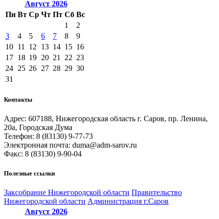
Август
2026
Пн
Вт
Ср
Чт
Пт
Сб
Вс
1
2
3
4
5
6
7
8
9
10
11
12
13
14
15
16
17
18
19
20
21
22
23
24
25
26
27
28
29
30
31
Контакты
Адрес: 607188, Нижегородская область г. Саров, пр. Ленина,
20а, Городская Дума
Телефон: 8 (83130) 9-77-73
Электронная почта: duma@adm-sarov.ru
Факс: 8 (83130) 9-90-04
Полезные ссылки
Закcобрание Нижегородской области
Правительство
Нижегородской области
Администрация г.Саров
Август
2026