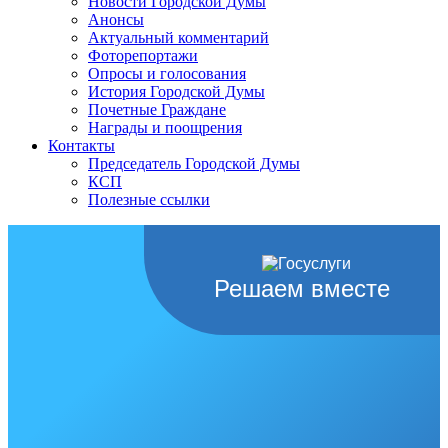
Новости Городской Думы
Анонсы
Актуальный комментарий
Фоторепортажи
Опросы и голосования
История Городской Думы
Почетные Граждане
Награды и поощрения
Контакты
Председатель Городской Думы
КСП
Полезные ссылки
Решаем вместе