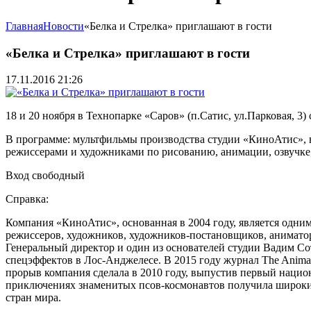
Главная
Новости
«Белка и Стрелка» приглашают в гости
«Белка и Стрелка» приглашают в гости
17.11.2016 21:26
18 и 20 ноября в Технопарке «Саров» (п.Сатис, ул.Парковая, 3)
В программе: мультфильмы производства студии «КиноАтис», в
режиссерами и художниками по рисованию, анимации, озвучке, 
Вход свободный
Справка:
Компания «КиноАтис», основанная в 2004 году, является одни
режиссеров, художников, художников-постановщиков, анимато
Генеральный директор и один из основателей студии Вадим С
спецэффектов в Лос-Анджелесе. В 2015 году журнал The Anim
прорыв компания сделала в 2010 году, выпустив первый наци
приключениях знаменитых псов-космонавтов получила широкий
стран мира.