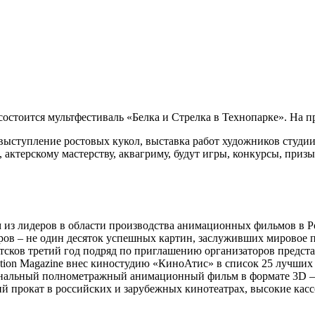
 состоится мультфестиваль «Белка и Стрелка в Технопарке». На пр
ыступление ростовых кукол, выставка работ художников студии
актерскому мастерству, аквагриму, будут игры, конкурсы, призы
м из лидеров в области производства анимационных фильмов в Р
ров – не один десяток успешных картин, заслуживших мировое
отсков третий год подряд по приглашению организаторов предс
ation Magazine внес киностудию «КиноАтис» в список 25 лучши
ональный полнометражный анимационный фильм в формате 3D — «
 прокат в российских и зарубежных кинотеатрах, высокие касс