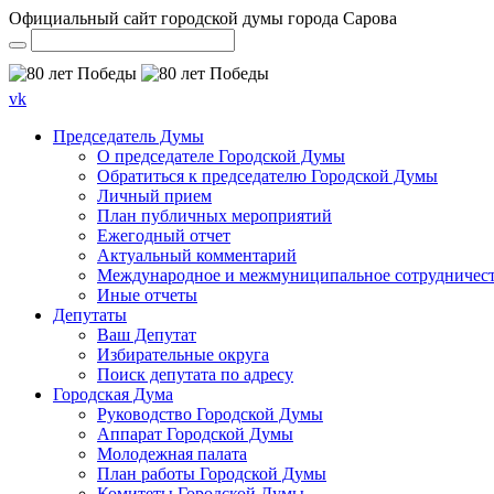
Официальный сайт городской думы города Сарова
vk
Председатель Думы
О председателе Городской Думы
Обратиться к председателю Городской Думы
Личный прием
План публичных мероприятий
Ежегодный отчет
Актуальный комментарий
Международное и межмуниципальное сотрудничес
Иные отчеты
Депутаты
Ваш Депутат
Избирательные округа
Поиск депутата по адресу
Городская Дума
Руководство Городской Думы
Аппарат Городской Думы
Молодежная палата
План работы Городской Думы
Комитеты Городской Думы