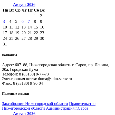
Август
2026
Пн
Вт
Ср
Чт
Пт
Сб
Вс
1
2
3
4
5
6
7
8
9
10
11
12
13
14
15
16
17
18
19
20
21
22
23
24
25
26
27
28
29
30
31
Контакты
Адрес: 607188, Нижегородская область г. Саров, пр. Ленина,
20а, Городская Дума
Телефон: 8 (83130) 9-77-73
Электронная почта: duma@adm-sarov.ru
Факс: 8 (83130) 9-90-04
Полезные ссылки
Закcобрание Нижегородской области
Правительство
Нижегородской области
Администрация г.Саров
Август
2026