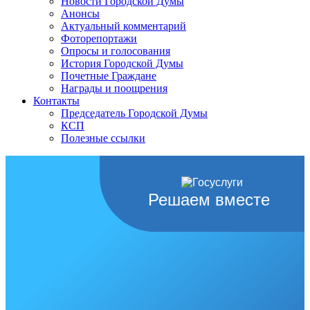
Новости Городской Думы
Анонсы
Актуальный комментарий
Фоторепортажи
Опросы и голосования
История Городской Думы
Почетные Граждане
Награды и поощрения
Контакты
Председатель Городской Думы
КСП
Полезные ссылки
Решаем вместе