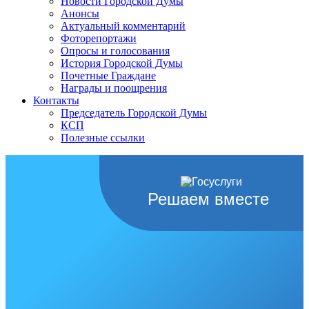
Новости Городской Думы
Анонсы
Актуальный комментарий
Фоторепортажи
Опросы и голосования
История Городской Думы
Почетные Граждане
Награды и поощрения
Контакты
Председатель Городской Думы
КСП
Полезные ссылки
Решаем вместе