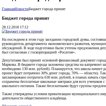
Главная
Новости
Бюджет города принят
Бюджет города принят
28.12.2018 17:12
На последнем в этом году заседании городской думы, состоявш
руководитель департамента экономического развития, муници
обсуждений. В ходе подготовки были учтены предложения деп
был согласован с госкорпорацией «Росатом».
Депутатами был принят основной финансовый документ города
Маркова. В бюджете города заложены средства на капремонт шк
необходимо 130 млн. рублей). Планируется, что школа начнет 
проект будет потрачено 30% денег города, 70% — области). Т
запланировано потратить 630 млн. рублей, в планах начать стр
сохранены бесплатные школьные завтраки для всех учеников с
школьного питания. Также бесплатными будут группы продленн
Также утверждены условия приватизации муниципального имущ
деятельности общественного кладбища.