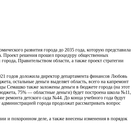
омического развития города до 2035 года, которую представила
ва. Проект решения прошел процедуру общественных
рода, Правительством области, а также проект стратегии
021 годов доложила директор департамента финансов Любовь
ета, остальные деньги выделяет область, всего на капремонт
лицы Семашко также заложены деньги в бюджете города (на этот
бюджета, 75% — областные деньги) будет построена школа №11,
ие ремонта детского сада №44. До конца учебного года будут
 с администрацией города продолжат рассматривать вопрос
и и похоронном деле, а также внесены изменения в порядок