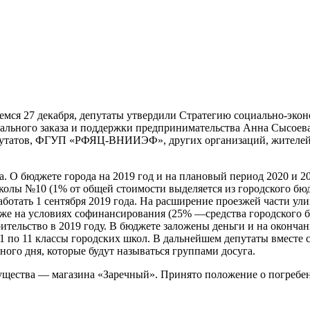
емся 27 декабря, депутаты утвердили Стратегию социально-экон
пального заказа и поддержки предпринимательства Анна Сысое
утатов, ФГУП «РФЯЦ-ВНИИЭФ», других организаций, жителей го
. О бюджете города на 2019 год и на плановый период 2020 и 2
олы №10 (1% от общей стоимости выделяется из городского бюдж
работать 1 сентября 2019 года. На расширение проезжей части у
акже на условиях софинансирования (25% —средства городского 
оительство в 2019 году. В бюджете заложены деньги и на окончан
 1 по 11 классы городских школ. В дальнейшем депутаты вместе
ого дня, которые будут называться группами досуга.
ества — магазина «Заречный». Принято положение о погребени