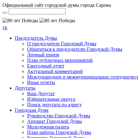
Официальный сайт городской думы города Сарова
vk
Председатель Думы
О председателе Городской Думы
Обратиться к председателю Городской Думы
Личный прием
План публичных мероприятий
Ежегодный отчет
Актуальный комментарий
Международное и межмуниципальное сотрудничес
Иные отчеты
Депутаты
Ваш Депутат
Избирательные округа
Поиск депутата по адресу
Городская Дума
Руководство Городской Думы
Аппарат Городской Думы
Молодежная палата
План работы Городской Думы
Комитеты Городской Думы