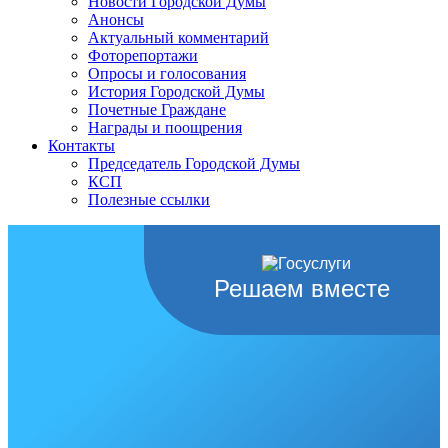
Новости Городской Думы
Анонсы
Актуальный комментарий
Фоторепортажи
Опросы и голосования
История Городской Думы
Почетные Граждане
Награды и поощрения
Контакты
Председатель Городской Думы
КСП
Полезные ссылки
Решаем вместе