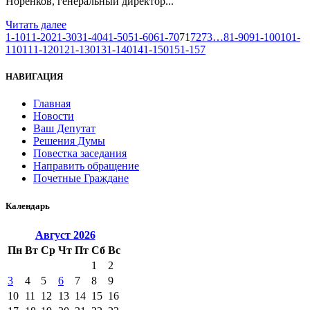
Норенков, генеральный директор...
Читать далее
1-10
11-20
21-30
31-40
41-50
51-60
61-70
71
72
73
…
81-90
91-100
101-
110
111-120
121-130
131-140
141-150
151-157
НАВИГАЦИЯ
Главная
Новости
Ваш Депутат
Решения Думы
Повестка заседания
Направить обращение
Почетные Граждане
Календарь
Август
2026
Пн
Вт
Ср
Чт
Пт
Сб
Вс
1
2
3
4
5
6
7
8
9
10
11
12
13
14
15
16