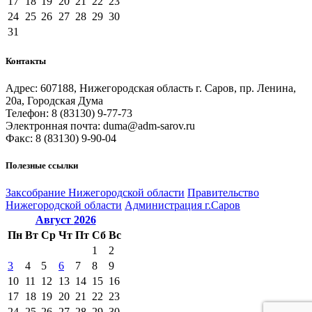
17
18
19
20
21
22
23
24
25
26
27
28
29
30
31
Контакты
Адрес: 607188, Нижегородская область г. Саров, пр. Ленина,
20а, Городская Дума
Телефон: 8 (83130) 9-77-73
Электронная почта: duma@adm-sarov.ru
Факс: 8 (83130) 9-90-04
Полезные ссылки
Закcобрание Нижегородской области
Правительство
Нижегородской области
Администрация г.Саров
Август
2026
Пн
Вт
Ср
Чт
Пт
Сб
Вс
1
2
3
4
5
6
7
8
9
10
11
12
13
14
15
16
17
18
19
20
21
22
23
24
25
26
27
28
29
30