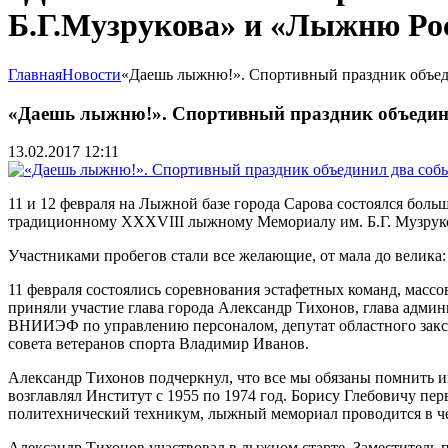
Б.Г.Музрукова» и «Лыжню Рос
Главная
Новости
«Даешь лыжню!». Спортивный праздник объед
«Даешь лыжню!». Спортивный праздник объедини
13.02.2017 12:11
11 и 12 февраля на Лыжной базе города Сарова состоялся б
традиционному XXXVIII лыжному Мемориалу им. Б.Г. Музрук
Участниками пробегов стали все желающие, от мала до велика:
11 февраля состоялись соревнования эстафетных команд, массо
приняли участие глава города Александр Тихонов, глава ад
ВНИИЭФ по управлению персоналом, депутат областного зак
совета ветеранов спорта Владимир Иванов.
Александр Тихонов подчеркнул, что все мы обязаны помнить и
возглавлял Институт с 1955 по 1974 год. Борису Глебовичу пе
политехнический техникум, лыжный мемориал проводится в че
Александр Тихонов участвовал в лыжном старте. Заместитель