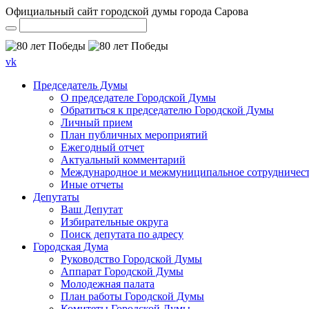
Официальный сайт городской думы города Сарова
vk
Председатель Думы
О председателе Городской Думы
Обратиться к председателю Городской Думы
Личный прием
План публичных мероприятий
Ежегодный отчет
Актуальный комментарий
Международное и межмуниципальное сотрудничес
Иные отчеты
Депутаты
Ваш Депутат
Избирательные округа
Поиск депутата по адресу
Городская Дума
Руководство Городской Думы
Аппарат Городской Думы
Молодежная палата
План работы Городской Думы
Комитеты Городской Думы