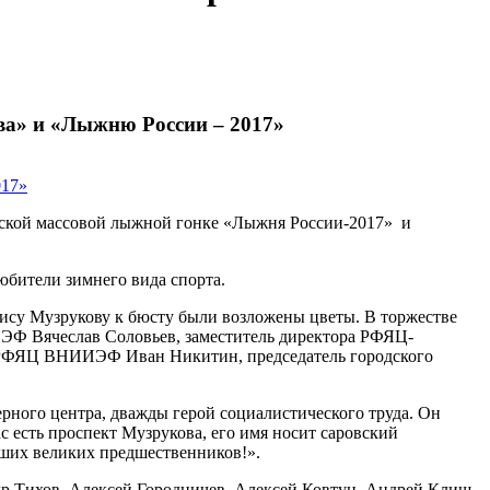
ва» и «Лыжню России – 2017»
йской массовой лыжной гонке «Лыжня России-2017» и
юбители зимнего вида спорта.
орису Музрукову к бюсту были возложены цветы. В торжестве
ЭФ Вячеслав Соловьев, заместитель директора РФЯЦ-
а РФЯЦ ВНИИЭФ Иван Никитин, председатель городского
рного центра, дважды герой социалистического труда. Он
с есть проспект Музрукова, его имя носит саровский
наших великих предшественников!».
др Тихов, Алексей Городничев, Алексей Ковтун, Андрей Клищ