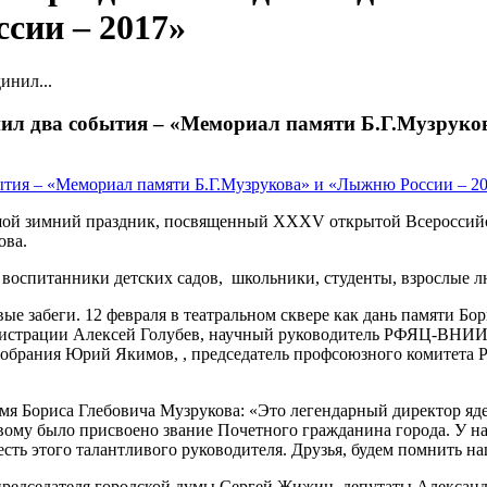
сии – 2017»
инил...
л два события – «Мемориал памяти Б.Г.Музруко
ольшой зимний праздник, посвященный XXXV открытой Всеросси
ова.
 воспитанники детских садов, школьники, студенты, взрослые л
вые забеги. 12 февраля в театральном сквере как дань памяти Б
министрации Алексей Голубев, научный руководитель РФЯЦ-ВНИИ
собрания Юрий Якимов, , председатель профсоюзного комитет
мя Бориса Глебовича Музрукова: «Это легендарный директор яде
рвому было присвоено звание Почетного гражданина города. У на
сть этого талантливого руководителя. Друзья, будем помнить 
 председателя городской думы Сергей Жижин, депутаты Алексан