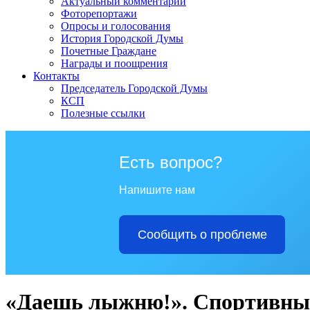
Актуальный комментарий
Фоторепортажи
Опросы и голосования
История Городской Думы
Почетные Граждане
Награды и поощрения
Контакты
Председатель Городской Думы
КСП
Полезные ссылки
Есть вопрос?
Напишите нам
Сообщить о проблеме
«Даешь лыжню!». Спортивный