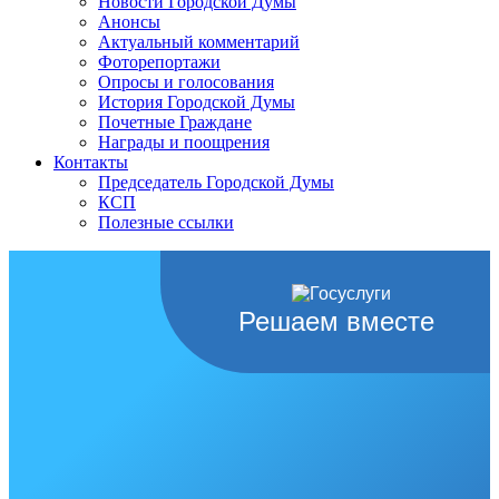
Новости Городской Думы
Анонсы
Актуальный комментарий
Фоторепортажи
Опросы и голосования
История Городской Думы
Почетные Граждане
Награды и поощрения
Контакты
Председатель Городской Думы
КСП
Полезные ссылки
Решаем вместе