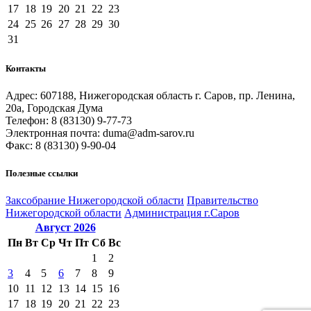
17
18
19
20
21
22
23
24
25
26
27
28
29
30
31
Контакты
Адрес: 607188, Нижегородская область г. Саров, пр. Ленина,
20а, Городская Дума
Телефон: 8 (83130) 9-77-73
Электронная почта: duma@adm-sarov.ru
Факс: 8 (83130) 9-90-04
Полезные ссылки
Закcобрание Нижегородской области
Правительство
Нижегородской области
Администрация г.Саров
Август
2026
Пн
Вт
Ср
Чт
Пт
Сб
Вс
1
2
3
4
5
6
7
8
9
10
11
12
13
14
15
16
17
18
19
20
21
22
23