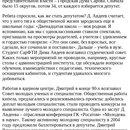
представительной власти – Городская Дума Сарова. Сначала
было 15 округов, потом 34, от каждого избирается депутат.
Ребята спросили, как же стать депутатом? Д. Авдеев считает,
что у него тяга к общественной жизни зародилась еще в
школьные годы: «Двенадцатая школа — моя родная. Я
вспоминаю, как мы с одноклассниками ставили спектакли,
приглашали на просмотры родителей, а учителя с удивлением
и гордостью говорили: «Это они сами, без взрослых, все
сделали, все сочинили и поставили». Дальше – учеба в вузе.
Студент СарФТИ Дима Авдеев возглавил студенческий совет.
Каких только мероприятий не проводили, например, круглые
столы с администрацией института, где обсуждали вопросы
обучения, взаимодействия с педагогами, технического
оснащения кабинетов, и студентам удавалось многого
добиваться.
Работая в ядерном центре, Дмитрий в конце 90-х возглавил
Совет молодых ученых и специалистов. Общественная работа
кипела, предлагались и реализовывались проекты: добились
доплат молодым специалистам, стали проводить конкурсы на
выявление лучшего молодого специалиста. Одна из заслуг Д.
Авдеева – отраслевая конференция ГК «Росатом» «Молодежь
в науке». Такому активному молодому специалисту в 2004
году предложили баллотироваться в депутаты. Дмитрий