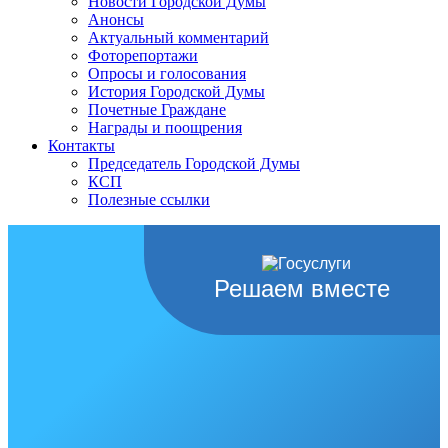
Новости Городской Думы
Анонсы
Актуальный комментарий
Фоторепортажи
Опросы и голосования
История Городской Думы
Почетные Граждане
Награды и поощрения
Контакты
Председатель Городской Думы
КСП
Полезные ссылки
Решаем вместе