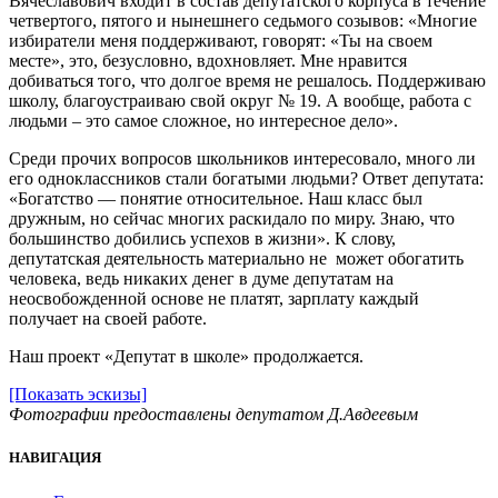
Вячеславович входит в состав депутатского корпуса в течение
четвертого, пятого и нынешнего седьмого созывов: «Многие
избиратели меня поддерживают, говорят: «Ты на своем
месте», это, безусловно, вдохновляет. Мне нравится
добиваться того, что долгое время не решалось. Поддерживаю
школу, благоустраиваю свой округ № 19. А вообще, работа с
людьми – это самое сложное, но интересное дело».
Среди прочих вопросов школьников интересовало, много ли
его одноклассников стали богатыми людьми? Ответ депутата:
«Богатство — понятие относительное. Наш класс был
дружным, но сейчас многих раскидало по миру. Знаю, что
большинство добились успехов в жизни». К слову,
депутатская деятельность материально не может обогатить
человека, ведь никаких денег в думе депутатам на
неосвобожденной основе не платят, зарплату каждый
получает на своей работе.
Наш проект «Депутат в школе» продолжается.
[Показать эскизы]
Фотографии предоставлены депутатом Д.Авдеевым
НАВИГАЦИЯ