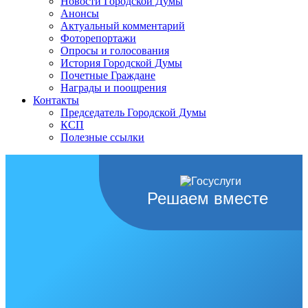
Новости Городской Думы
Анонсы
Актуальный комментарий
Фоторепортажи
Опросы и голосования
История Городской Думы
Почетные Граждане
Награды и поощрения
Контакты
Председатель Городской Думы
КСП
Полезные ссылки
Решаем вместе