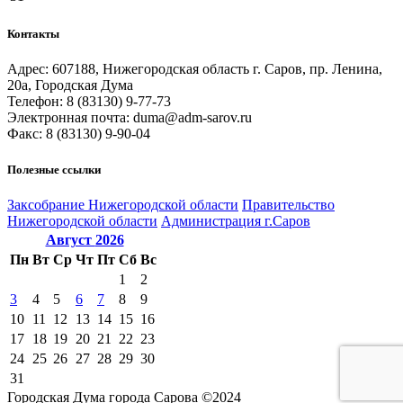
Контакты
Адрес: 607188, Нижегородская область г. Саров, пр. Ленина,
20а, Городская Дума
Телефон: 8 (83130) 9-77-73
Электронная почта: duma@adm-sarov.ru
Факс: 8 (83130) 9-90-04
Полезные ссылки
Закcобрание Нижегородской области
Правительство
Нижегородской области
Администрация г.Саров
Август
2026
Пн
Вт
Ср
Чт
Пт
Сб
Вс
1
2
3
4
5
6
7
8
9
10
11
12
13
14
15
16
17
18
19
20
21
22
23
24
25
26
27
28
29
30
31
Городская Дума города Сарова ©2024