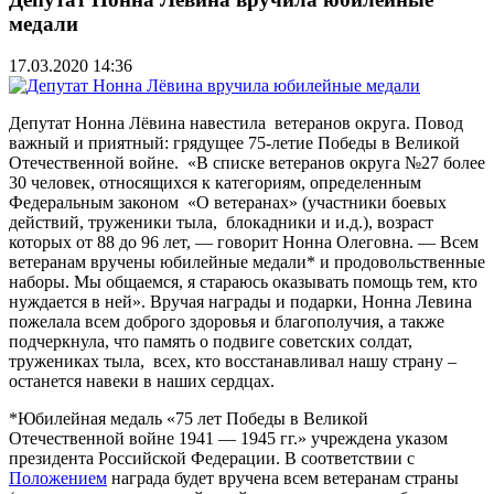
медали
17.03.2020 14:36
Депутат Нонна Лёвина навестила ветеранов округа. Повод
важный и приятный: грядущее 75-летие Победы в Великой
Отечественной войне. «В списке ветеранов округа №27 более
30 человек, относящихся к категориям, определенным
Федеральным законом «О ветеранах» (участники боевых
действий, труженики тыла, блокадники и и.д.), возраст
которых от 88 до 96 лет, — говорит Нонна Олеговна. — Всем
ветеранам вручены юбилейные медали* и продовольственные
наборы. Мы общаемся, я стараюсь оказывать помощь тем, кто
нуждается в ней». Вручая награды и подарки, Нонна Левина
пожелала всем доброго здоровья и благополучия, а также
подчеркнула, что память о подвиге советских солдат,
тружениках тыла, всех, кто восстанавливал нашу страну –
останется навеки в наших сердцах.
*Юбилейная медаль «75 лет Победы в Великой
Отечественной войне 1941 — 1945 гг.» учреждена указом
президента Российской Федерации. В соответствии с
Положением
награда будет вручена всем ветеранам страны