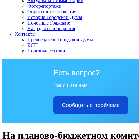
Актуальный комментарий
Фоторепортажи
Опросы и голосования
История Городской Думы
Почетные Граждане
Награды и поощрения
Контакты
Председатель Городской Думы
КСП
Полезные ссылки
Есть вопрос?
Напишите нам
Сообщить о проблеме
На планово-бюджетном комите