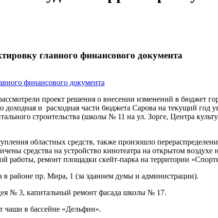
ктировку главного финансового документа
рассмотрели проект решения о внесении изменений в бюджет гор
доходная и расходная части бюджета Сарова на текущий год уве
льного строительства (школы № 11 на ул. Зорге, Центра культур
упления областных средств, также произошло перераспределени
чены средства на устройство кинотеатра на открытом воздухе 
ой работы, ремонт площадки скейт-парка на территории «Спорт
в районе пр. Мира, 1 (за зданием думы и администрации).
цея № 3, капитальный ремонт фасада школы № 17.
т чаши в бассейне «Дельфин».