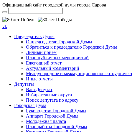
Официальный сайт городской думы города Сарова
vk
Председатель Думы
О председателе Городской Думы
Обратиться к председателю Городской Думы
Личный прием
План публичных мероприятий
Ежегодный отчет
Актуальный комментарий
Международное и межмуниципальное сотрудничес
Иные отчеты
Депутаты
Ваш Депутат
Избирательные округа
Поиск депутата по адресу
Городская Дума
Руководство Городской Думы
Аппарат Городской Думы
Молодежная палата
План работы Городской Думы
Комитеты Городской Думы