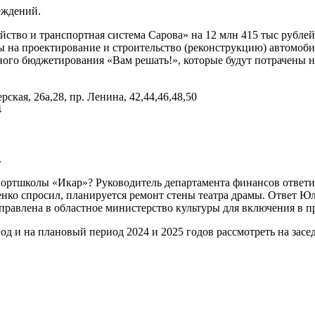
еждений.
йство и транспортная система Сарова» на 12 млн 415 тыс рубле
ны на проектирование и строительство (реконструкцию) автомоб
го бюджетирования «Вам решать!», которые будут потрачены н
ская, 26а,28, пр. Ленина, 42,44,46,48,50
4
.
ортшколы «Икар»? Руководитель департамента финансов ответила
енко спросил, планируется ремонт стены театра драмы. Ответ Ю
аправлена в областное министерство культуры для включения в п
од и на плановый период 2024 и 2025 годов рассмотреть на зас