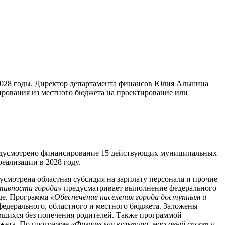
 2028 годы. Директор департамента финансов Юлия Альшина
ирования из местного бюджета на проектирование или
предусмотрено финансирование 15 действующих муниципальных
еализации в 2028 году.
смотрена областная субсидия на зарплату персонала и прочие
тивности города»
предусматривает выполнение федерального
де. Программа
«Обеспечение населения города доступным и
федерального, областного и местного бюджета. Заложены
вшихся без попечения родителей. Также программой
джета. По программе
«Физическая культура, массовый спорт и