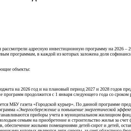
ты рассмотрели адресную инвестиционную программу на 2026 –
евым программам, в каждой из которых заложена доля софинанс
ующие объекты:
бюджета на 2026 год и на плановый период 2027 и 2028 годов 
 программ продолжится с 1 января следующего года со сроком р
тся МБУ газета «Городской курьер». По данной программе преду
рограмма
«Энергосбережение и повышение энергетической эффек
устанавливаются приборы учета в муниципальном жилищном фон
лодым семьям на приобретение и строительство жилья за счет 
в, обеспечение жилыми помещениями детей-сирот и детей, оста
нниками которых являются дети сироты, за счет областного бю