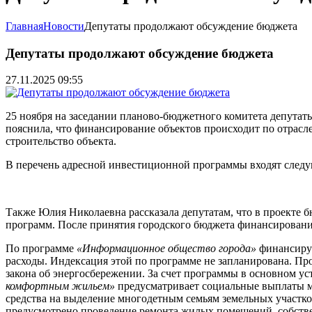
Главная
Новости
Депутаты продолжают обсуждение бюджета
Депутаты продолжают обсуждение бюджета
27.11.2025 09:55
25 ноября на заседании планово-бюджетного комитета депута
пояснила, что финансирование объектов происходит по отрасл
строительство объекта.
В перечень адресной инвестиционной программы входят след
Также Юлия Николаевна рассказала депутатам, что в проекте 
программ. После принятия городского бюджета финансирование
По программе
«Информационное общество города»
финансируе
расходы. Индексация этой по программе не запланирована. П
закона об энергосбережении. За счет программы в основном 
комфортным жильем»
предусматривает социальные выплаты мо
средства на выделение многодетным семьям земельных участко
предусмотрено проведение ремонта жилых помещений, собстве