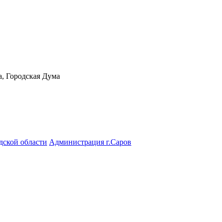
а, Городская Дума
дской области
Администрация г.Саров