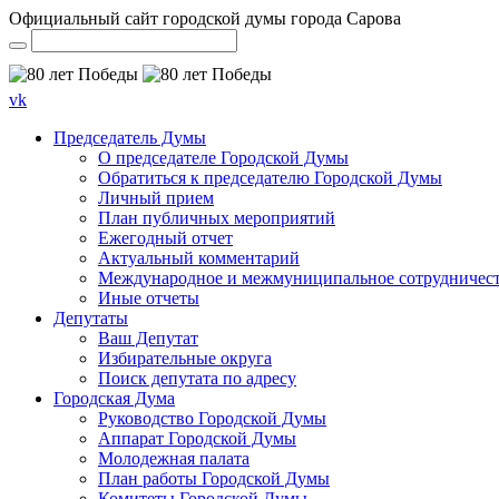
Официальный сайт городской думы города Сарова
vk
Председатель Думы
О председателе Городской Думы
Обратиться к председателю Городской Думы
Личный прием
План публичных мероприятий
Ежегодный отчет
Актуальный комментарий
Международное и межмуниципальное сотрудничес
Иные отчеты
Депутаты
Ваш Депутат
Избирательные округа
Поиск депутата по адресу
Городская Дума
Руководство Городской Думы
Аппарат Городской Думы
Молодежная палата
План работы Городской Думы
Комитеты Городской Думы