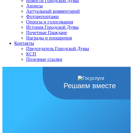
Новости Городской Думы
Анонсы
Актуальный комментарий
Фоторепортажи
Опросы и голосования
История Городской Думы
Почетные Граждане
Награды и поощрения
Контакты
Председатель Городской Думы
КСП
Полезные ссылки
Решаем вместе