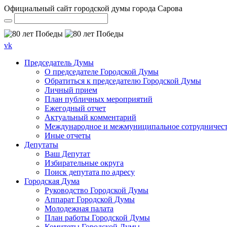
Официальный сайт городской думы города Сарова
vk
Председатель Думы
О председателе Городской Думы
Обратиться к председателю Городской Думы
Личный прием
План публичных мероприятий
Ежегодный отчет
Актуальный комментарий
Международное и межмуниципальное сотрудничес
Иные отчеты
Депутаты
Ваш Депутат
Избирательные округа
Поиск депутата по адресу
Городская Дума
Руководство Городской Думы
Аппарат Городской Думы
Молодежная палата
План работы Городской Думы
Комитеты Городской Думы