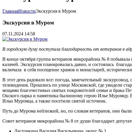
Главная
Новости
Экскурсия в Муром
Экскурсия в Муром
07.11.2024 14:58
В городскую думу поступила благодарность от ветеранов в а
В конце октября группа ветеранов микрорайона № 8 побывала 
калачей. Экскурсия планировалась давно, и состоялась благо
включала в себя посещение храмов и монастырей, историческ
В этот день радовало все: погода, замечательный экскурсовод
телевидения. Прошлись по улице Московской, где увидели ст
мощами благочестивых святых покровителей семьи и брака Пе
Окского парка и памятника былинному герою Илье Муромцу. В
Ильи Муромца, а также посетили святой источник.
Путь до Мурома неблизкий, но, по словам ветеранов, они были
Совет ветеранов микрорайона № 8 от души благодарит депута
Ласточкина Василия Васильевича, округ № 1