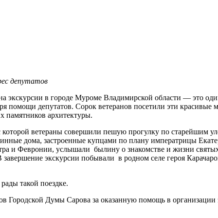
дрес депутатов
на экскурсии в городе Муроме Владимирской области — это оди
даря помощи депутатов. Сорок ветеранов посетили эти красивые
их памятников архитектуры.
, с которой ветераны совершили пешую прогулку по старейшим у
аринные дома, застроенные купцами по плану императрицы Екат
тра и Февронии, услышали былину о знакомстве и жизни святых
 завершение экскурсии побывали в родном селе героя Карачаро
 рады такой поездке.
тов Городской Думы Сарова за оказанную помощь в организации