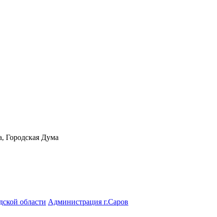
а, Городская Дума
дской области
Администрация г.Саров