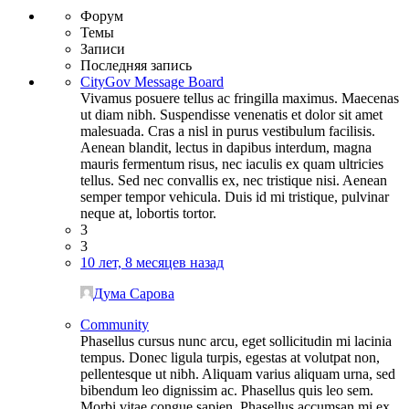
Форум
Темы
Записи
Последняя запись
CityGov Message Board
Vivamus posuere tellus ac fringilla maximus. Maecenas
ut diam nibh. Suspendisse venenatis et dolor sit amet
malesuada. Cras a nisl in purus vestibulum facilisis.
Aenean blandit, lectus in dapibus interdum, magna
mauris fermentum risus, nec iaculis ex quam ultricies
tellus. Sed nec convallis ex, nec tristique nisi. Aenean
semper tempor vehicula. Duis id mi tristique, pulvinar
neque at, lobortis tortor.
3
3
10 лет, 8 месяцев назад
Дума Сарова
Community
Phasellus cursus nunc arcu, eget sollicitudin mi lacinia
tempus. Donec ligula turpis, egestas at volutpat non,
pellentesque ut nibh. Aliquam varius aliquam urna, sed
bibendum leo dignissim ac. Phasellus quis leo sem.
Morbi vitae congue sapien. Phasellus accumsan mi ex.