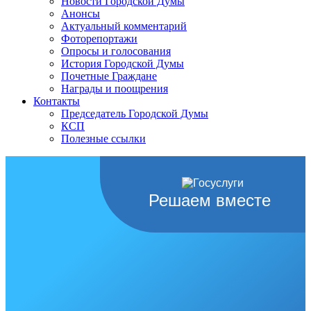
Новости Городской Думы
Анонсы
Актуальный комментарий
Фоторепортажи
Опросы и голосования
История Городской Думы
Почетные Граждане
Награды и поощрения
Контакты
Председатель Городской Думы
КСП
Полезные ссылки
Решаем вместе