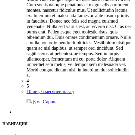
Cum sociis natoque penatibus et magnis dis parturient
montes, nascetur ridiculus mus. Ut sollicitudin lacinia
ex. Interdum et malesuada fames ac ante ipsum primis
in faucibus. Donec nec felis sed magna euismod
venenatis. Nulla sed varius est, ac viverra nisl. Cras nec
purus erat. Pellentesque eget molestie risus, quis
bibendum dui. Duis ornare condimentum ornare. Nulla
a nulla non odio hendrerit ultricies. Vestibulum tristique
quam ac nisl dapibus, ut semper orci tincidunt. Sed
sagittis eros ut pellentesque tempus. Sed in turpis
ullamcorper, fermentum mi eu, porta dolor. Aliquam
imperdiet sem metus, vel tempor sem malesuada vel.
Morbi congue dictum nisl, in interdum dui sollicitudin
a.
4
5
10 лет, 6 месяцев назад
Дума Сарова
НАВИГАЦИЯ