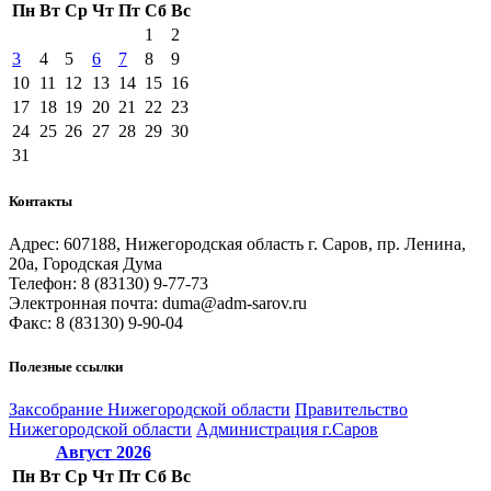
Пн
Вт
Ср
Чт
Пт
Сб
Вс
1
2
3
4
5
6
7
8
9
10
11
12
13
14
15
16
17
18
19
20
21
22
23
24
25
26
27
28
29
30
31
Контакты
Адрес: 607188, Нижегородская область г. Саров, пр. Ленина,
20а, Городская Дума
Телефон: 8 (83130) 9-77-73
Электронная почта: duma@adm-sarov.ru
Факс: 8 (83130) 9-90-04
Полезные ссылки
Закcобрание Нижегородской области
Правительство
Нижегородской области
Администрация г.Саров
Август
2026
Пн
Вт
Ср
Чт
Пт
Сб
Вс