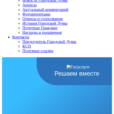
Новости Городской Думы
Анонсы
Актуальный комментарий
Фоторепортажи
Опросы и голосования
История Городской Думы
Почетные Граждане
Награды и поощрения
Контакты
Председатель Городской Думы
КСП
Полезные ссылки
Решаем вместе