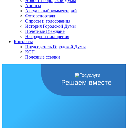
Новости Городской Думы
Анонсы
Актуальный комментарий
Фоторепортажи
Опросы и голосования
История Городской Думы
Почетные Граждане
Награды и поощрения
Контакты
Председатель Городской Думы
КСП
Полезные ссылки
Решаем вместе