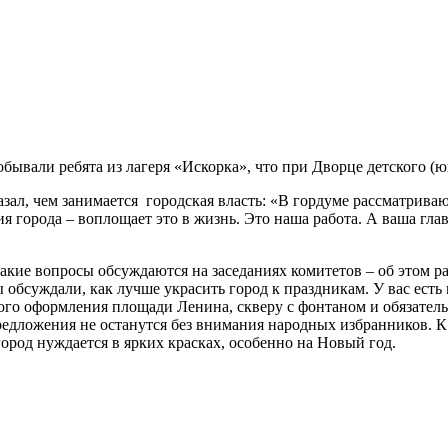
обывали ребята из лагеря «Искорка», что при Дворце детского (ю
казал, чем занимается городская власть: «В гордуме рассматри
 города – воплощает это в жизнь. Это наша работа. А ваша главн
какие вопросы обсуждаются на заседаниях комитетов – об этом р
обсуждали, как лучше украсить город к праздникам. У вас ест
вого оформления площади Ленина, скверу с фонтаном и обязател
предложения не останутся без внимания народных избранников. 
ород нуждается в ярких красках, особенно на Новый год.