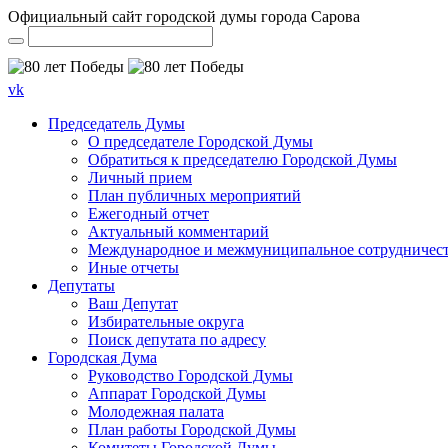
Официальный сайт городской думы города Сарова
vk
Председатель Думы
О председателе Городской Думы
Обратиться к председателю Городской Думы
Личный прием
План публичных мероприятий
Ежегодный отчет
Актуальный комментарий
Международное и межмуниципальное сотрудничес
Иные отчеты
Депутаты
Ваш Депутат
Избирательные округа
Поиск депутата по адресу
Городская Дума
Руководство Городской Думы
Аппарат Городской Думы
Молодежная палата
План работы Городской Думы
Комитеты Городской Думы