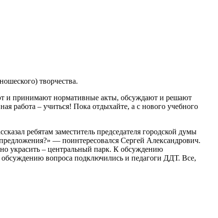
ношеского) творчества.
вают и принимают нормативные акты, обсуждают и решают
ая работа – учиться! Пока отдыхайте, а с нового учебного
ассказал ребятам заместитель председателя городской думы
ь предложения?» — поинтересовался Сергей Александрович.
ьно украсить – центральный парк. К обсуждению
К обсуждению вопроса подключились и педагоги ДДТ. Все,