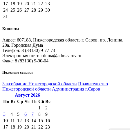
17
18
19
20
21
22
23
24
25
26
27
28
29
30
31
Контакты
Адрес: 607188, Нижегородская область г. Саров, пр. Ленина,
20а, Городская Дума
Телефон: 8 (83130) 9-77-73
Электронная почта: duma@adm-sarov.ru
Факс: 8 (83130) 9-90-04
Полезные ссылки
Закcобрание Нижегородской области
Правительство
Нижегородской области
Администрация г.Саров
Август
2026
Пн
Вт
Ср
Чт
Пт
Сб
Вс
1
2
3
4
5
6
7
8
9
10
11
12
13
14
15
16
17
18
19
20
21
22
23