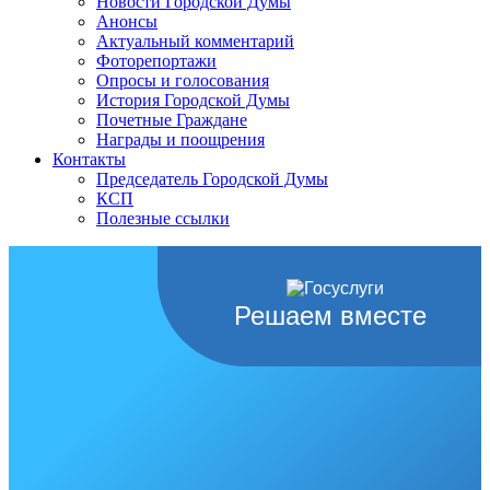
Новости Городской Думы
Анонсы
Актуальный комментарий
Фоторепортажи
Опросы и голосования
История Городской Думы
Почетные Граждане
Награды и поощрения
Контакты
Председатель Городской Думы
КСП
Полезные ссылки
Решаем вместе