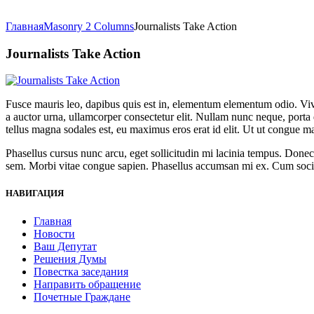
Главная
Masonry 2 Columns
Journalists Take Action
Journalists Take Action
Fusce mauris leo, dapibus quis est in, elementum elementum odio. Vivam
a auctor urna, ullamcorper consectetur elit. Nullam nunc neque, porta q
tellus magna sodales est, eu maximus eros erat id elit. Ut ut congue m
Phasellus cursus nunc arcu, eget sollicitudin mi lacinia tempus. Donec
sem. Morbi vitae congue sapien. Phasellus accumsan mi ex. Cum sociis 
НАВИГАЦИЯ
Главная
Новости
Ваш Депутат
Решения Думы
Повестка заседания
Направить обращение
Почетные Граждане