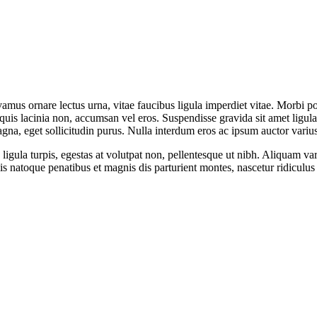
us ornare lectus urna, vitae faucibus ligula imperdiet vitae. Morbi posu
uis lacinia non, accumsan vel eros. Suspendisse gravida sit amet ligula v
agna, eget sollicitudin purus. Nulla interdum eros ac ipsum auctor variu
 ligula turpis, egestas at volutpat non, pellentesque ut nibh. Aliquam v
natoque penatibus et magnis dis parturient montes, nascetur ridiculus m