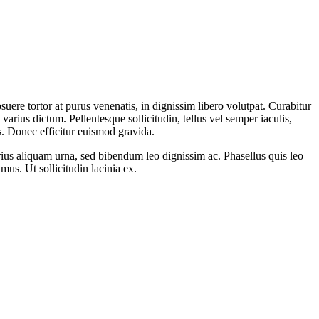
ere tortor at purus venenatis, in dignissim libero volutpat. Curabitur
arius dictum. Pellentesque sollicitudin, tellus vel semper iaculis,
s. Donec efficitur euismod gravida.
arius aliquam urna, sed bibendum leo dignissim ac. Phasellus quis leo
us. Ut sollicitudin lacinia ex.