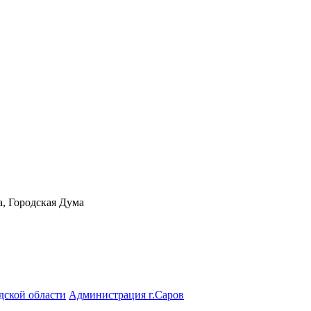
а, Городская Дума
дской области
Администрация г.Саров