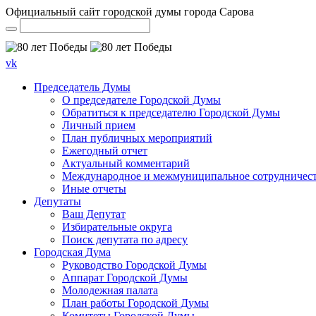
Официальный сайт городской думы города Сарова
vk
Председатель Думы
О председателе Городской Думы
Обратиться к председателю Городской Думы
Личный прием
План публичных мероприятий
Ежегодный отчет
Актуальный комментарий
Международное и межмуниципальное сотрудничес
Иные отчеты
Депутаты
Ваш Депутат
Избирательные округа
Поиск депутата по адресу
Городская Дума
Руководство Городской Думы
Аппарат Городской Думы
Молодежная палата
План работы Городской Думы
Комитеты Городской Думы