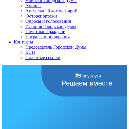
Новости Городской Думы
Анонсы
Актуальный комментарий
Фоторепортажи
Опросы и голосования
История Городской Думы
Почетные Граждане
Награды и поощрения
Контакты
Председатель Городской Думы
КСП
Полезные ссылки
Решаем вместе