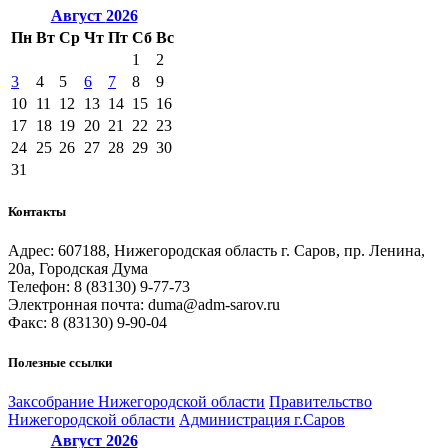
Август
2026
Пн
Вт
Ср
Чт
Пт
Сб
Вс
1
2
3
4
5
6
7
8
9
10
11
12
13
14
15
16
17
18
19
20
21
22
23
24
25
26
27
28
29
30
31
Контакты
Адрес: 607188, Нижегородская область г. Саров, пр. Ленина,
20а, Городская Дума
Телефон: 8 (83130) 9-77-73
Электронная почта: duma@adm-sarov.ru
Факс: 8 (83130) 9-90-04
Полезные ссылки
Закcобрание Нижегородской области
Правительство
Нижегородской области
Администрация г.Саров
Август
2026