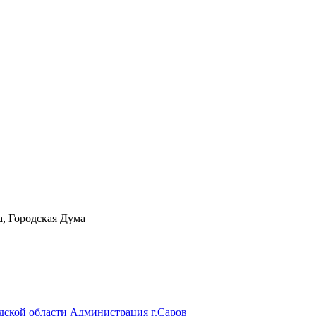
а, Городская Дума
дской области
Администрация г.Саров