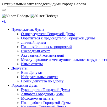
Официальный сайт городской думы города Сарова
vk
Председатель Думы
О председателе Городской Думы
Обратиться к председателю Городской Думы
Личный прием
План публичных мероприятий
Ежегодный отчет
Актуальный комментарий
Международное и межмуниципальное сотрудничес
Иные отчеты
Депутаты
Ваш Депутат
Избирательные округа
Поиск депутата по адресу
Городская Дума
Руководство Городской Думы
Аппарат Городской Думы
Молодежная палата
План работы Городской Думы
Комитеты Городской Думы