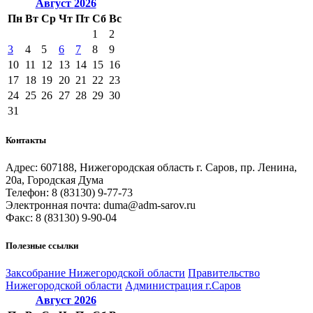
Август
2026
Пн
Вт
Ср
Чт
Пт
Сб
Вс
1
2
3
4
5
6
7
8
9
10
11
12
13
14
15
16
17
18
19
20
21
22
23
24
25
26
27
28
29
30
31
Контакты
Адрес: 607188, Нижегородская область г. Саров, пр. Ленина,
20а, Городская Дума
Телефон: 8 (83130) 9-77-73
Электронная почта: duma@adm-sarov.ru
Факс: 8 (83130) 9-90-04
Полезные ссылки
Закcобрание Нижегородской области
Правительство
Нижегородской области
Администрация г.Саров
Август
2026