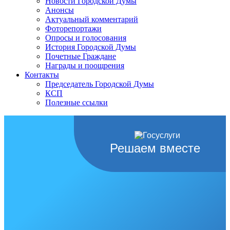
Новости Городской Думы
Анонсы
Актуальный комментарий
Фоторепортажи
Опросы и голосования
История Городской Думы
Почетные Граждане
Награды и поощрения
Контакты
Председатель Городской Думы
КСП
Полезные ссылки
Решаем вместе