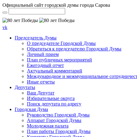
Официальный сайт городской думы города Сарова
vk
Председатель Думы
О председателе Городской Думы
Обратиться к председателю Городской Думы
Личный прием
План публичных мероприятий
Ежегодный отчет
Актуальный комментарий
Международное и межмуниципальное сотрудничес
Иные отчеты
Депутаты
Ваш Депутат
Избирательные округа
Поиск депутата по адресу
Городская Дума
Руководство Городской Думы
Аппарат Городской Думы
Молодежная палата
План работы Городской Думы
Комитеты Городской Думы