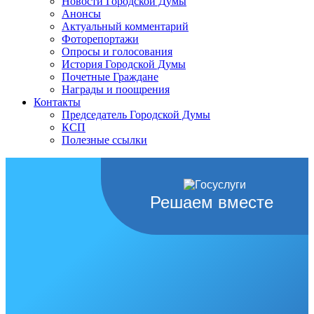
Новости Городской Думы
Анонсы
Актуальный комментарий
Фоторепортажи
Опросы и голосования
История Городской Думы
Почетные Граждане
Награды и поощрения
Контакты
Председатель Городской Думы
КСП
Полезные ссылки
Решаем вместе