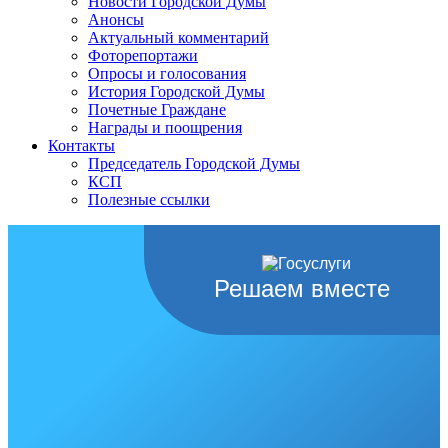
Новости Городской Думы
Анонсы
Актуальный комментарий
Фоторепортажи
Опросы и голосования
История Городской Думы
Почетные Граждане
Награды и поощрения
Контакты
Председатель Городской Думы
КСП
Полезные ссылки
Решаем вместе