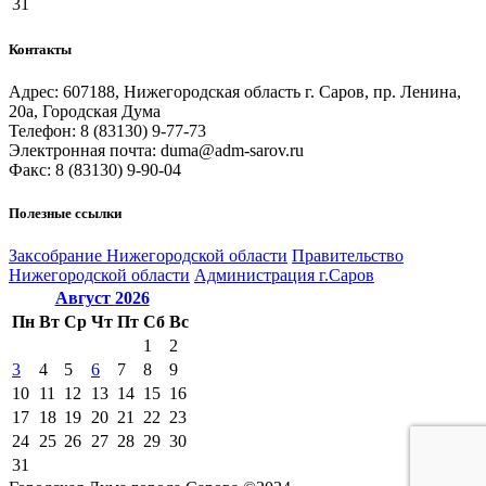
31
Контакты
Адрес: 607188, Нижегородская область г. Саров, пр. Ленина,
20а, Городская Дума
Телефон: 8 (83130) 9-77-73
Электронная почта: duma@adm-sarov.ru
Факс: 8 (83130) 9-90-04
Полезные ссылки
Закcобрание Нижегородской области
Правительство
Нижегородской области
Администрация г.Саров
Август
2026
Пн
Вт
Ср
Чт
Пт
Сб
Вс
1
2
3
4
5
6
7
8
9
10
11
12
13
14
15
16
17
18
19
20
21
22
23
24
25
26
27
28
29
30
31