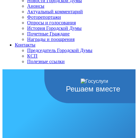
Новости Городской Думы
Анонсы
Актуальный комментарий
Фоторепортажи
Опросы и голосования
История Городской Думы
Почетные Граждане
Награды и поощрения
Контакты
Председатель Городской Думы
КСП
Полезные ссылки
Решаем вместе