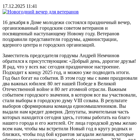
17.12.2025 11:41
16 декабря в Доме молодежи состоялся праздничный вечер,
организованный городским советом ветеранов и
посвященный наступающему Новому году. Ветеранов
поздравили представители гордумы, администрации,
ядерного центра и городских организаций.
Заместитель председателя гордумы Андрей Немчинов
обратился к присутствующим: «Добрый день, дорогие друзья!
Я рад, что у всех вас сегодня праздничное настроение.
Подходит к концу 2025 год, и можно уже подводить итоги.
Год был богат на события. В этом году мы с вами праздновали
два важных юбилея: 80 лет нашей Победе в Великой
Отечественной войне и 80 лет атомной отрасли. Важным
событием городского значения, в котором все вы участвовали,
стали выборы в городскую думу VIII созыва. В результате
выборов сформирована команда единомышленников. Вы
выдали нам кредит доверия. Депутаты, значительная часть
которых находится сегодня здесь, готовы работать на благо
нашего города и его жителей. От лица городской думы желаю
всем нам, чтобы мы встретили Новый год в кругу родных и
близких, чтобы под бой курантов загадали желания, которые
обязательно исполнились, и чтобы следующий — 2026 — год