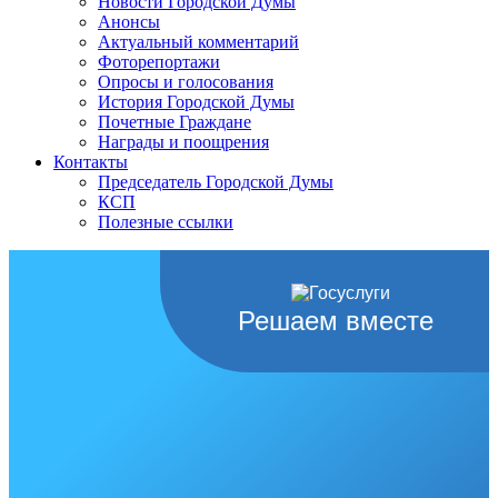
Новости Городской Думы
Анонсы
Актуальный комментарий
Фоторепортажи
Опросы и голосования
История Городской Думы
Почетные Граждане
Награды и поощрения
Контакты
Председатель Городской Думы
КСП
Полезные ссылки
Решаем вместе