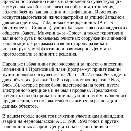
проекты по созданию новых и обновлению существующих
коммунальных объектов электроснабжения, отопления,
водоснабжения, канализации и газификации. Изменения
коснутся малоэтажной жилой застройки за улицей Западной
для многодетных, ТИЗа, новых микрорайонов 1А и 1Б
(восточнее ул. Силкина), улицы Балыковская и садоводческих
обществ «Заветы Мичурина» и «Союз», а также территории
заливного луга и локальных очистных сооружений ливневой
канализации. Программа позволит городу развивать
инфраструктуру эффективно и равномерно. Депутаты
проголосовали за принятие решения.
Народные избранники проголосовали за проект о внесении
изменений в Прогнозный план (программу) приватизации
муниципального имущества на 2025 – 2027 годы. Речь идет о
двух объектах, (гаражи 9 и 8 в гаражном кооперативе № 8,
блок 18), которые ранее были выставлены на торги путем
электронного аукциона и не были проданы. Предложено
изменить способ приватизации на аукцион путем публичного
предложения, что положительно скажется на реализации
данных объектов.
В нашем городе появится памятник участникам ликвидации
аварии на Чернобыльской АЭС 1986-1990 годов и других
радиационных аварий. Депутаты на сессии приняли