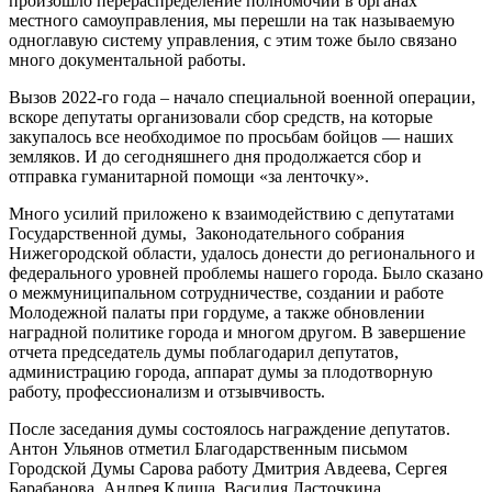
произошло перераспределение полномочий в органах
местного самоуправления, мы перешли на так называемую
одноглавую систему управления, с этим тоже было связано
много документальной работы.
Вызов 2022-го года – начало специальной военной операции,
вскоре депутаты организовали сбор средств, на которые
закупалось все необходимое по просьбам бойцов — наших
земляков. И до сегодняшнего дня продолжается сбор и
отправка гуманитарной помощи «за ленточку».
Много усилий приложено к взаимодействию с депутатами
Государственной думы, Законодательного собрания
Нижегородской области, удалось донести до регионального и
федерального уровней проблемы нашего города. Было сказано
о межмуниципальном сотрудничестве, создании и работе
Молодежной палаты при гордуме, а также обновлении
наградной политике города и многом другом. В завершение
отчета председатель думы поблагодарил депутатов,
администрацию города, аппарат думы за плодотворную
работу, профессионализм и отзывчивость.
После заседания думы состоялось награждение депутатов.
Антон Ульянов отметил Благодарственным письмом
Городской Думы Сарова работу Дмитрия Авдеева, Сергея
Барабанова, Андрея Клища, Василия Ласточкина.