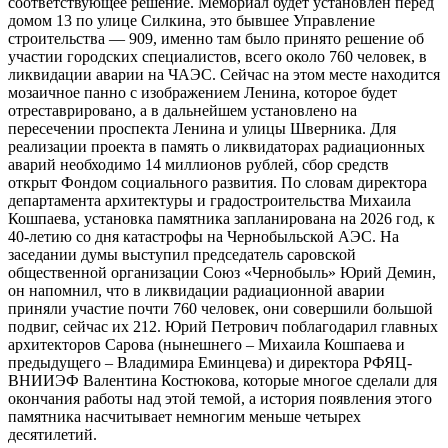
соответствующее решение. Мемориал будет установлен перед
домом 13 по улице Силкина, это бывшее Управление
строительства — 909, именно там было принято решение об
участии городских специалистов, всего около 760 человек, в
ликвидации аварии на ЧАЭС. Сейчас на этом месте находится
мозаичное панно с изображением Ленина, которое будет
отреставрировано, а в дальнейшем установлено на
пересечении проспекта Ленина и улицы Шверника. Для
реализации проекта в память о ликвидаторах радиационных
аварий необходимо 14 миллионов рублей, сбор средств
открыт Фондом социального развития. По словам директора
департамента архитектуры и градостроительства Михаила
Кошпаева, установка памятника запланирована на 2026 год, к
40-летию со дня катастрофы на Чернобыльской АЭС. На
заседании думы выступил председатель саровской
общественной организации Союз «Чернобыль» Юрий Демин,
он напомнил, что в ликвидации радиационной аварии
приняли участие почти 760 человек, они совершили большой
подвиг, сейчас их 212. Юрий Петрович поблагодарил главных
архитекторов Сарова (нынешнего – Михаила Кошпаева и
предыдущего – Владимира Еминцева) и директора РФЯЦ-
ВНИИЭФ Валентина Костюкова, которые многое сделали для
окончания работы над этой темой, а история появления этого
памятника насчитывает немногим меньше четырех
десятилетий.