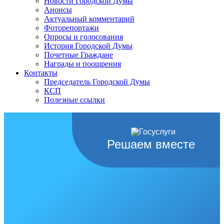
Новости Городской Думы
Анонсы
Актуальный комментарий
Фоторепортажи
Опросы и голосования
История Городской Думы
Почетные Граждане
Награды и поощрения
Контакты
Председатель Городской Думы
КСП
Полезные ссылки
Решаем вместе