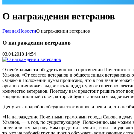
О награждении ветеранов
Главная
Новости
О награждении ветеранов
О награждении ветеранов
03.04.2018 14:54
О необходимости обсудить вопрос о присвоении Почетного зва
Ульянов. «От советов ветеранов и общественных ветеранских 
Однако в Положении думы прописано, что в год звание может
организация может выдвигать кандидатуру от своего коллектив
количество ветеранов. Поэтому нам предстоит решить этот воп
координационный совет, который будет заниматься выдвижени
Депутаты подробно обсудили этот вопрос и решили, что необх
«На награждение Почетными грамотами города Сарова в думу
Ульянов, — в год, по существующему Положению, мы можем вру
получили эту награду. Нам предстоит решить, стоит ли удовле
то, что на рабочей группе нужно обсуждать возникающие сло