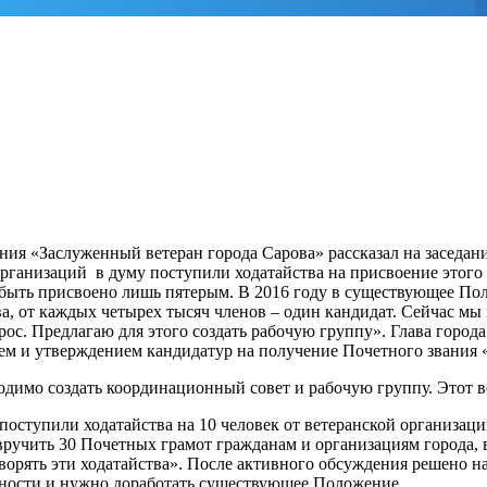
ния «Заслуженный ветеран города Сарова» рассказал на заседан
организаций в думу поступили ходатайства на присвоение этого
 быть присвоено лишь пятерым. В 2016 году в существующее По
а, от каждых четырех тысяч членов – один кандидат. Сейчас мы 
рос. Предлагаю для этого создать рабочую группу». Глава город
ем и утверждением кандидатур на получение Почетного звания 
одимо создать координационный совет и рабочую группу. Этот в
 поступили ходатайства на 10 человек от ветеранской орган
чить 30 Почетных грамот гражданам и организациям города, в 
творять эти ходатайства». После активного обсуждения решено н
жности и нужно доработать существующее Положение.