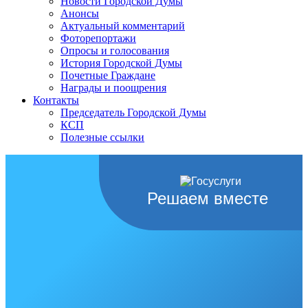
Новости Городской Думы
Анонсы
Актуальный комментарий
Фоторепортажи
Опросы и голосования
История Городской Думы
Почетные Граждане
Награды и поощрения
Контакты
Председатель Городской Думы
КСП
Полезные ссылки
Решаем вместе