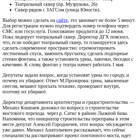
Театральный сквер (пр. Музрукова, 26)
Сквер рядом с ЗАГСом (улица Юности).
Выбор можно сделать на
сайте
, это занимает не более 5 минут.
Для регистрации нужно подтвердить номер телефона через
СМС или госуслуги. Голосование продлится до 12 июня.
Пока лидирует театральный сквер. Директор ДГХ пояснил,
что, если победит театральный сквер, то планируется здесь
сделать современное пространство: отремонтировать
лестничный спуск, заменить брусчатку, сделать подпорные
стенки фонтана, а также установить урны, лавочки, беседки с
качелями. К слову, фонтан у театра начнет работать 1 мая.
Депутаты задали вопрос, когда установят урны по городу, и
почему их убирают. Ответ М.Прохорова: урны, заваленные
снегом, мешают проехать технике, промерзают внутри,
поэтому их убирают.
Директор департамента архитектуры и градостроительства —
Михаил Кошпаев доложил по вопросу о строительстве
мостового перехода через р. Сатис в районе Лыжной базы.
Напомним, что инициатор строительства переправы в этом
месте депутат Алексей Городничев, этот вопрос обсуждается
уже давно. Михаил Анатольевич рассказывает, что сейчас
специалисты рассматривают проект понтонного моста, идет