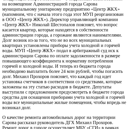
на возмещение Администрацией города Сарова
муниципальному унитарному предприятию «Центр ЖКХ»
(напомним, что с начала этого года этот МУП реорганизован
в ООО «Центр ЖКХ»). Директор управляющей компании
«Центр ЖКХ» Николай Шестопалов поясняет, что вопрос
касается квартир, которые находятся в собственности
администрации города, а горожане являются нанимателями.
Долг возник из-за того, что не во всех муниципальных
квартирах установлены приборы учета холодной и горячей
воды. МУП «Центр ЖКХ» подал в арбитражный суд иск к
администрации Сарова по оплате задолженности в размере
повышающего коэффициента к нормативу потребления
горячей и холодной воды. И теперь из бюджета города
необходимо выплатить более 24 млн рублей, чтобы погасить
долг. Михаил Прохоров поясняет, что каждый год идет
установка счетчиков в соответствии со средствами, которые
заложены на эту статью расходов в бюджете. Депутаты
выступили с предложением предусмотреть в бюджете города
средства для оснащения приборами учета холодной и горячей
воды все муниципальные жилые помещения, чтобы впредь не
возникал долг.
О качестве ремонта автомобильных дорог на территории
Сарова рассказал руководитель ДГХ Михаил Прохоров.
Ремонт дорог в городе осуществляет МБУ «СГИ» в рамках