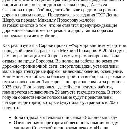
написано письмо за подписью главы города Алексея
Сафонова с просьбой выделить больше средств на ремонт
дорог в нашем городе. Председатель заседания ГХГ Денис
Щербуха передал Михаилу Прохорову жалобы
автомобилистов о том, что не ставятся предупреждающие
дорожные знаки в местах ремонта дорог, таким образом
повреждаются автомобили.
Как реализуется в Сарове проект «Формирование комфортной
городской среды», рассказал Михаил Прохоров. В 2024 году в
рамках реализации этой программы отремонтирована зона
отдыха на пруду Боровом. Выполнены работы по ремонту
дорожно-тропиночной сети, спортплощадки, установлены
малые архитектурные формы, видеонаблюдение, освещение.
Напомним, что объекты благоустройства выбирают граждане
путем голосования. Так саровчане проголосовали за ремонт в
2025 году Тропы здоровья, где сейчас и ведутся работы,
планируется их закончить 29 августа текущего года. В этом
году на общественное голосование будут представлены
четыре территории, которые будут благоустраивать в 2026
году, это:
Зона отдыха коттеджного поселка «Яблоневый сад»
Озелененная территория общего пользования между
улицами Советской и спорткомплексом «Икар»