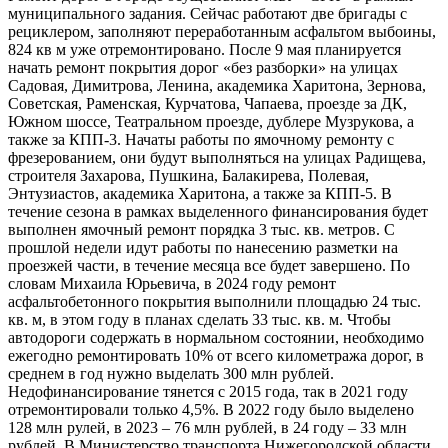
муниципального задания. Сейчас работают две бригады с
рециклером, заполняют переработанным асфальтом выбоины,
824 кв м уже отремонтировано. После 9 мая планируется
начать ремонт покрытия дорог «без разборки» на улицах
Садовая, Димитрова, Ленина, академика Харитона, Зернова,
Советская, Раменская, Курчатова, Чапаева, проезде за ДК,
Южном шоссе, Театральном проезде, дублере Музрукова, а
также за КПП-3. Начаты работы по ямочному ремонту с
фрезерованием, они будут выполняться на улицах Радищева,
строителя Захарова, Пушкина, Балакирева, Полевая,
Энтузиастов, академика Харитона, а также за КПП-5. В
течение сезона в рамках выделенного финансирования будет
выполнен ямочный ремонт порядка 3 тыс. кв. метров. С
прошлой недели идут работы по нанесению разметки на
проезжей части, в течение месяца все будет завершено. По
словам Михаила Юрьевича, в 2024 году ремонт
асфальтобетонного покрытия выполнили площадью 24 тыс.
кв. м, в этом году в планах сделать 33 тыс. кв. м. Чтобы
автодороги содержать в нормальном состоянии, необходимо
ежегодно ремонтировать 10% от всего километража дорог, в
среднем в год нужно выделать 300 млн рублей.
Недофинансирование тянется с 2015 года, так в 2021 году
отремонтировали только 4,5%. В 2022 году было выделено
128 млн рулей, в 2023 – 76 млн рублей, в 24 году – 33 млн
рублей. В Министерство транспорта Нижегородской области