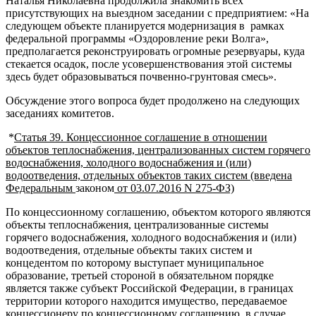
Наталья Николаевна продолжила знакомить всех
присутствующих на выездном заседании с предприятием: «На
следующем объекте планируется модернизация в рамках
федеральной программы «Оздоровление реки Волга»,
предполагается реконструировать огромные резервуары, куда
стекается осадок, после усовершенствования этой системы
здесь будет образовываться почвенно-грунтовая смесь».
Обсуждение этого вопроса будет продолжено на следующих
заседаниях комитетов.
*
Статья 39. Концессионное соглашение в отношении
объектов теплоснабжения, централизованных систем горячего
водоснабжения, холодного водоснабжения и (или)
водоотведения, отдельных объектов таких систем (введена
Федеральным
законом
от 03.07.2016 N 275-ФЗ)
По концессионному соглашению, объектом которого являются
объекты теплоснабжения, централизованные системы
горячего водоснабжения, холодного водоснабжения и (или)
водоотведения, отдельные объекты таких систем и
концедентом по которому выступает муниципальное
образование, третьей стороной в обязательном порядке
является также субъект Российской Федерации, в границах
территории которого находится имущество, передаваемое
концессионеру по концессионному соглашению, в случае,