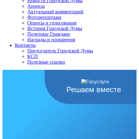
Новости Городской Думы
Анонсы
Актуальный комментарий
Фоторепортажи
Опросы и голосования
История Городской Думы
Почетные Граждане
Награды и поощрения
Контакты
Председатель Городской Думы
КСП
Полезные ссылки
Решаем вместе