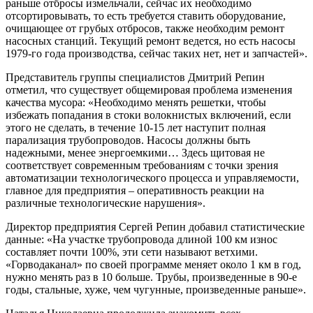
раньше отбросы измельчали, сейчас их необходимо
отсортировывать, то есть требуется ставить оборудование,
очищающее от грубых отбросов, также необходим ремонт
насосных станций. Текущий ремонт ведется, но есть насосы
1979-го года производства, сейчас таких нет, нет и запчастей».
Представитель группы специалистов Дмитрий Репин
отметил, что существует общемировая проблема изменения
качества мусора: «Необходимо менять решетки, чтобы
избежать попадания в стоки волокнистых включений, если
этого не сделать, в течение 10-15 лет наступит полная
парализация трубопроводов. Насосы должны быть
надежными, менее энергоемкими… Здесь щитовая не
соответствует современным требованиям с точки зрения
автоматизации технологического процесса и управляемости,
главное для предприятия – оперативность реакции на
различные технологические нарушения».
Директор предприятия Сергей Репин добавил статистические
данные: «На участке трубопровода длиной 100 км износ
составляет почти 100%, эти сети называют ветхими.
«Горводаканал» по своей программе меняет около 1 км в год,
нужно менять раз в 10 больше. Трубы, произведенные в 90-е
годы, стальные, хуже, чем чугунные, произведенные раньше».