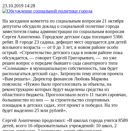
23.10.2019 14:28
На заседании комитета по социальным вопросам 21 октября
депутаты обсудили доклад о социальной политике города
заместителя главы администрации по социальным вопросам
Сергея Анипченко. Городские детские сады посещают 5366
ребят. В городе 23 садика, дефицит мест ощущается для детей
ясельного возраста — от 0 до 3 лет, в новом районе особо
острый. «Строительство детского сада в новом районе пока
обсуждается, — говорит Сергей Григорьевич, — но уже
решен вопрос о передаче бывшего сада санаторного типа
«Солнышко» в муниципальную собственность, там будет
располагаться детский сад». Затронули тему итогов проекта
«Вам решать». Директор финансов Любовь Маркова
пояснила: «Нужно было проголосовать за объекты, на
реконструкцию которых будут выделены средства из
областного бюджета. Проголосовало всего 11 тысяч саровчан,
большинство из них — за строительство спортивных
площадок в детских садах, этот проект и победил. На это
будет выделено 25 млн рублей».
Сергей Анипченко продолжил: «В школах города учится 8589
детей, всего 16 образовательных учреждений: 10 школ, 2
лицея, гимназия, 2 интерната, центр образования.