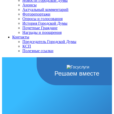
Новости Городской Думы
Анонсы
Актуальный комментарий
Фоторепортажи
Опросы и голосования
История Городской Думы
Почетные Граждане
Награды и поощрения
Контакты
Председатель Городской Думы
КСП
Полезные ссылки
Решаем вместе