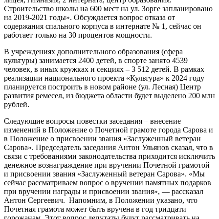
Строительство школы на 600 мест на ул. Зорге запланировано
на 2019-2021 годы». Обсуждается вопрос отказа от
содержания спального корпуса в интернате № 1, сейчас он
работает только на 30 процентов мощности.
В учреждениях дополнительного образования (сфера
культуры) занимается 2400 детей, в спорте занято 4539
человек, в иных кружках и секциях – 3 512 детей. В рамках
реализации национального проекта «Культура» к 2024 году
планируется построить в новом районе (ул. Лесная) Центр
развития ремесел, из бюджета области будет выделено 200 млн
рублей.
Следующие вопросы повестки заседания – внесение
изменений в Положение о Почетной грамоте города Сарова и
в Положение о присвоении звания «Заслуженный ветеран
Сарова». Председатель заседания Антон Ульянов сказал, что в
связи с требованиями законодательства приходится исключить
денежное вознаграждение при вручении Почетной грамотой
и присвоении звания «Заслуженный ветеран Сарова». «Мы
сейчас рассматриваем вопрос о вручении памятных подарков
при вручении награды и присвоении звания», — рассказал
Антон Сергеевич. Напомним, в Положении указано, что
Почетная грамота может быть вручена в год тридцати
горожанам. Этот вопрос депутаты будут рассматривать на