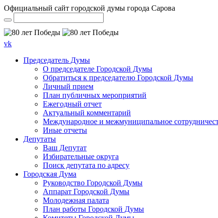
Официальный сайт городской думы города Сарова
vk
Председатель Думы
О председателе Городской Думы
Обратиться к председателю Городской Думы
Личный прием
План публичных мероприятий
Ежегодный отчет
Актуальный комментарий
Международное и межмуниципальное сотрудничес
Иные отчеты
Депутаты
Ваш Депутат
Избирательные округа
Поиск депутата по адресу
Городская Дума
Руководство Городской Думы
Аппарат Городской Думы
Молодежная палата
План работы Городской Думы
Комитеты Городской Думы