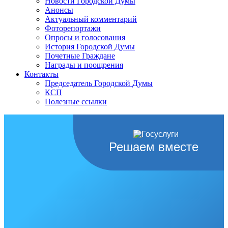
Новости Городской Думы
Анонсы
Актуальный комментарий
Фоторепортажи
Опросы и голосования
История Городской Думы
Почетные Граждане
Награды и поощрения
Контакты
Председатель Городской Думы
КСП
Полезные ссылки
Решаем вместе